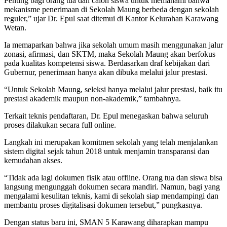
Penting bagi orang tua dan calon siswa untuk memahami bahwa
mekanisme penerimaan di Sekolah Maung berbeda dengan sekolah
reguler,” ujar Dr. Epul saat ditemui di Kantor Kelurahan Karawang
Wetan.
Ia memaparkan bahwa jika sekolah umum masih menggunakan jalur
zonasi, afirmasi, dan SKTM, maka Sekolah Maung akan berfokus
pada kualitas kompetensi siswa. Berdasarkan draf kebijakan dari
Gubernur, penerimaan hanya akan dibuka melalui jalur prestasi.
“Untuk Sekolah Maung, seleksi hanya melalui jalur prestasi, baik itu
prestasi akademik maupun non-akademik,” tambahnya.
Terkait teknis pendaftaran, Dr. Epul menegaskan bahwa seluruh
proses dilakukan secara full online.
Langkah ini merupakan komitmen sekolah yang telah menjalankan
sistem digital sejak tahun 2018 untuk menjamin transparansi dan
kemudahan akses.
“Tidak ada lagi dokumen fisik atau offline. Orang tua dan siswa bisa
langsung mengunggah dokumen secara mandiri. Namun, bagi yang
mengalami kesulitan teknis, kami di sekolah siap mendampingi dan
membantu proses digitalisasi dokumen tersebut,” pungkasnya.
Dengan status baru ini, SMAN 5 Karawang diharapkan mampu