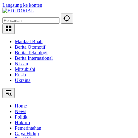
Langsung ke konten
Manfaat Buah
Berita Otomotif
Berita Teknologi
Berita Internasional
Nissan
Mitsubishi
Rusia
Ukraina
Home
News
Politik
Hukrim
Pemerintahan
Gaya Hidup