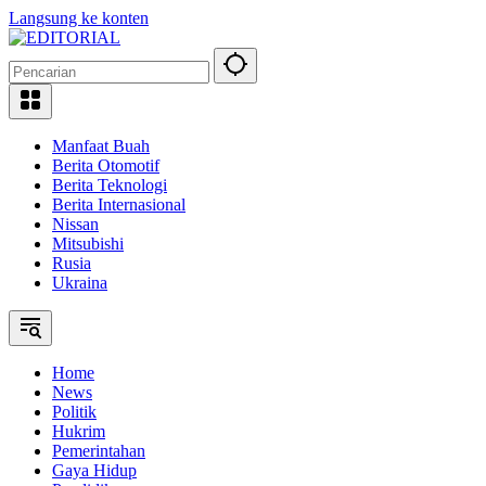
Langsung ke konten
Manfaat Buah
Berita Otomotif
Berita Teknologi
Berita Internasional
Nissan
Mitsubishi
Rusia
Ukraina
Home
News
Politik
Hukrim
Pemerintahan
Gaya Hidup