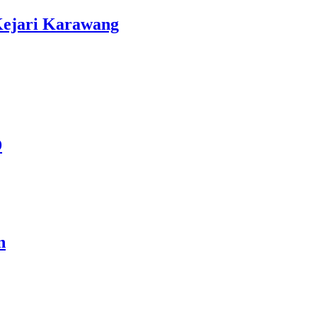
ejari Karawang
D
n