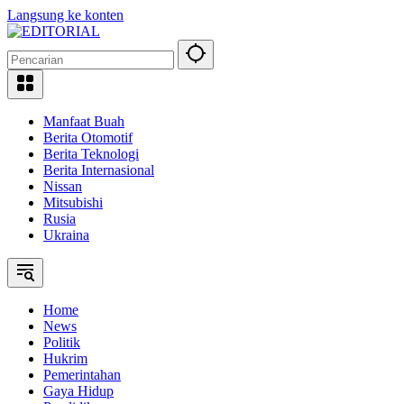
Langsung ke konten
Manfaat Buah
Berita Otomotif
Berita Teknologi
Berita Internasional
Nissan
Mitsubishi
Rusia
Ukraina
Home
News
Politik
Hukrim
Pemerintahan
Gaya Hidup