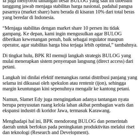
Ia juga menyoroti tantangan besar BULOG yang saat ini dibebani
tanggung jawab menjaga stabilitas harga nasional, padahal pangsa
pasarnya (market share) baru berada di kisaran 10% dari total beras
yang beredar di Indonesia.
“Menjaga stabilitas dengan market share 10 persen itu tidak
gampang. Ke depan, kami ingin mengusulkan agar BULOG
diberikan kewenangan penuh, baik sebagai regulator maupun
operator, agar stabilitas harga bisa terjaga lebih optimal,” tambahnya.
Di tingkat hulu, BPK RI memuji langkah strategis BULOG yang
mulai menerapkan sistem penyerapan langsung (direct access) dari
petani.
Langkah ini dinilai efektif memangkas rantai distribusi panjang yang
selama ini dikuasai oleh spekulon atau rentenir (ijon), sehingga
margin keuntungan kini sepenuhnya mengalir ke kantong petani.
Namun, Slamet Edy juga mengingatkan adanya tantangan nyata
berupa penyusutan ruang kelola lahan akibat pembagian waris dan
ekspansi industri di koridor Jawa, termasuk Karawang.
Menghadapi hal ini, BPK mendorong BULOG dan pemerintah
daerah untuk berfokus pada peningkatan produktivitas melalui riset
dan teknologi (Research and Development).