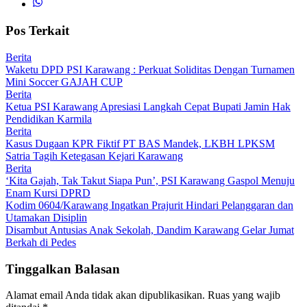
Pos Terkait
Berita
Waketu DPD PSI Karawang : Perkuat Soliditas Dengan Turnamen
Mini Soccer GAJAH CUP
Berita
Ketua PSI Karawang Apresiasi Langkah Cepat Bupati Jamin Hak
Pendidikan Karmila
Berita
Kasus Dugaan KPR Fiktif PT BAS Mandek, LKBH LPKSM
Satria Tagih Ketegasan Kejari Karawang
Berita
‘Kita Gajah, Tak Takut Siapa Pun’, PSI Karawang Gaspol Menuju
Enam Kursi DPRD
Kodim 0604/Karawang Ingatkan Prajurit Hindari Pelanggaran dan
Utamakan Disiplin
Disambut Antusias Anak Sekolah, Dandim Karawang Gelar Jumat
Berkah di Pedes
Tinggalkan Balasan
Alamat email Anda tidak akan dipublikasikan.
Ruas yang wajib