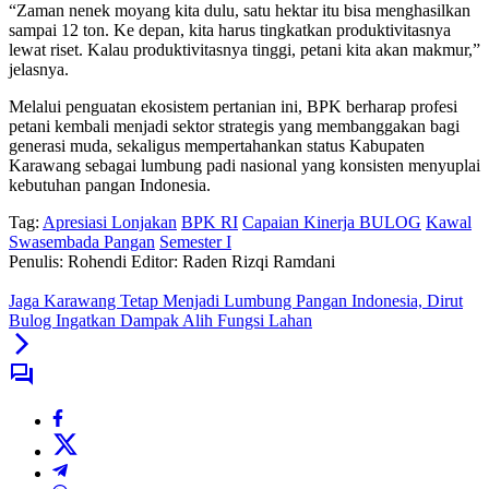
“Zaman nenek moyang kita dulu, satu hektar itu bisa menghasilkan
sampai 12 ton. Ke depan, kita harus tingkatkan produktivitasnya
lewat riset. Kalau produktivitasnya tinggi, petani kita akan makmur,”
jelasnya.
Melalui penguatan ekosistem pertanian ini, BPK berharap profesi
petani kembali menjadi sektor strategis yang membanggakan bagi
generasi muda, sekaligus mempertahankan status Kabupaten
Karawang sebagai lumbung padi nasional yang konsisten menyuplai
kebutuhan pangan Indonesia.
Tag:
Apresiasi Lonjakan
BPK RI
Capaian Kinerja BULOG
Kawal
Swasembada Pangan
Semester I
Penulis: Rohendi
Editor: Raden Rizqi Ramdani
Jaga Karawang Tetap Menjadi Lumbung Pangan Indonesia, Dirut
Bulog Ingatkan Dampak Alih Fungsi Lahan