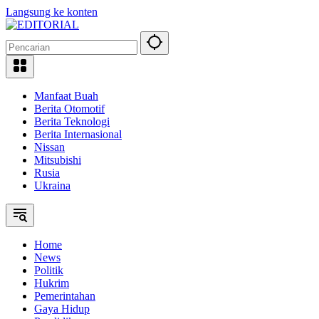
Langsung ke konten
Manfaat Buah
Berita Otomotif
Berita Teknologi
Berita Internasional
Nissan
Mitsubishi
Rusia
Ukraina
Home
News
Politik
Hukrim
Pemerintahan
Gaya Hidup