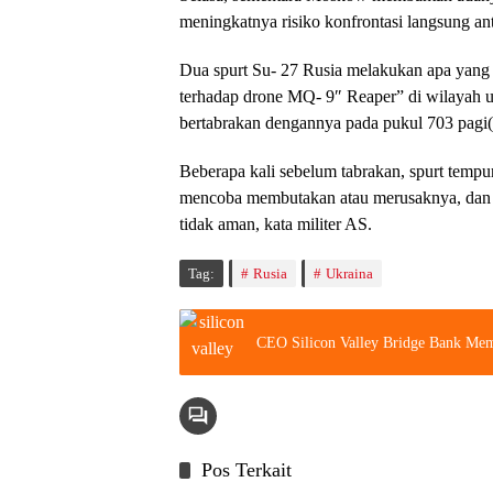
meningkatnya risiko konfrontasi langsung an
Dua spurt Su- 27 Rusia melakukan apa yang
terhadap drone MQ- 9″ Reaper” di wilayah ud
bertabrakan dengannya pada pukul 703 pagi(
Beberapa kali sebelum tabrakan, spurt tem
mencoba membutakan atau merusaknya, dan t
tidak aman, kata militer AS.
Tag:
Rusia
Ukraina
CEO Silicon Valley Bridge Bank Mem
Pos Terkait
Berita
Berita