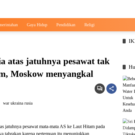
merintahan
Gaya Hidup
Pendidikan
Religi
I
 atas jatuhnya pesawat tak
Hu
am, Moskow menyangkal
tas jatuhnya pesawat mata-mata AS ke Laut Hitam pada
a tabrakan karena pertemuan itu menunjukkan