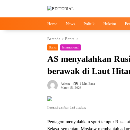
Langsung
ke
konten
Home
News
Politik
Hukrim
Pe
Beranda
Berita
Berita
Internasional
AS menyalahkan Rusia
berawak di Laut Hit
Admin
1 Min Baca
Maret 15, 2023
Ilustrasi gambar dari pixabay
Pentagon menyalahkan spurt tempur Rusia a
Selasa, sementara Moskow membantah adany