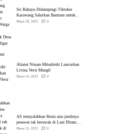
Sri Rahayu Didampingi Tiktoker
Karawang Salurkan Bantuan untuk
Warga Dusun Kampek Desa Karangligar
Maret 18, 2025
0
Aliansi Nissan-Mitsubishi Luncurkan
Livina Versi Mungil
Maret 14, 2023
0
AS menyalahkan Rusia atas jatuhnya
pesawat tak berawak di Laut Hitam,
Moskow menyangkal
Maret 15, 2023
0