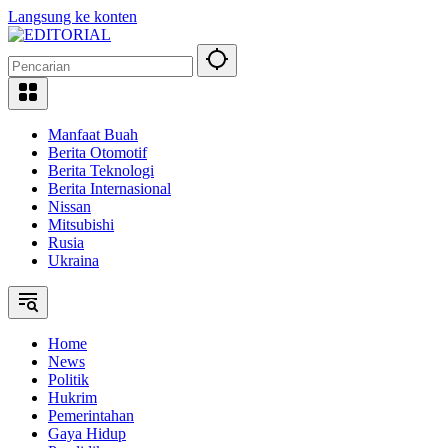
Langsung ke konten
Manfaat Buah
Berita Otomotif
Berita Teknologi
Berita Internasional
Nissan
Mitsubishi
Rusia
Ukraina
Home
News
Politik
Hukrim
Pemerintahan
Gaya Hidup