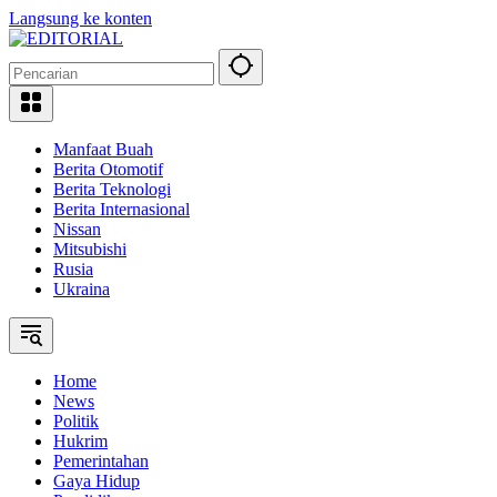
Langsung ke konten
Manfaat Buah
Berita Otomotif
Berita Teknologi
Berita Internasional
Nissan
Mitsubishi
Rusia
Ukraina
Home
News
Politik
Hukrim
Pemerintahan
Gaya Hidup