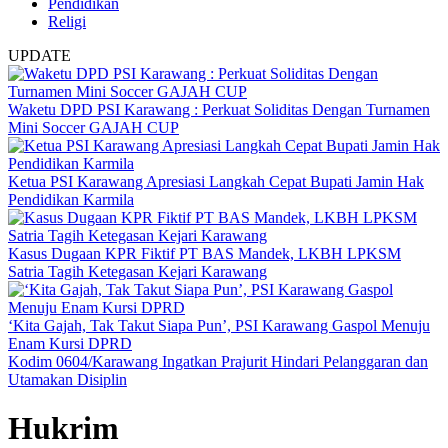
Pendidikan
Religi
UPDATE
Waketu DPD PSI Karawang : Perkuat Soliditas Dengan Turnamen
Mini Soccer GAJAH CUP
Ketua PSI Karawang Apresiasi Langkah Cepat Bupati Jamin Hak
Pendidikan Karmila
Kasus Dugaan KPR Fiktif PT BAS Mandek, LKBH LPKSM
Satria Tagih Ketegasan Kejari Karawang
‘Kita Gajah, Tak Takut Siapa Pun’, PSI Karawang Gaspol Menuju
Enam Kursi DPRD
Kodim 0604/Karawang Ingatkan Prajurit Hindari Pelanggaran dan
Utamakan Disiplin
Hukrim