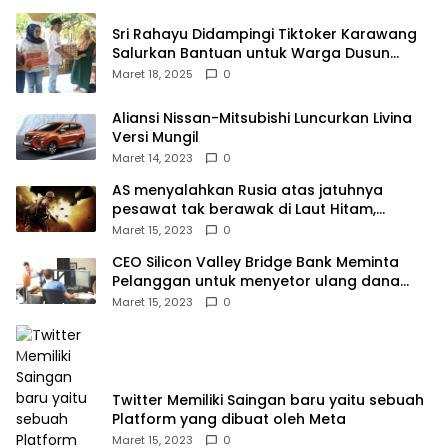
Sri Rahayu Didampingi Tiktoker Karawang
Salurkan Bantuan untuk Warga Dusun
Kampek Desa Karangligar
Maret 18, 2025
0
Aliansi Nissan-Mitsubishi Luncurkan Livina
Versi Mungil
Maret 14, 2023
0
AS menyalahkan Rusia atas jatuhnya
pesawat tak berawak di Laut Hitam,
Moskow menyangkal
Maret 15, 2023
0
CEO Silicon Valley Bridge Bank Meminta
Pelanggan untuk menyetor ulang dana
Mereka
Maret 15, 2023
0
Twitter Memiliki Saingan baru yaitu sebuah
Platform yang dibuat oleh Meta
Maret 15, 2023
0