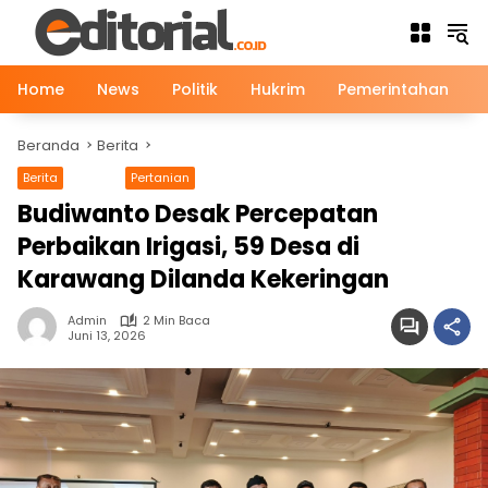
Langsung
ke
konten
Home
News
Politik
Hukrim
Pemerintahan
Beranda
Berita
Berita
News
Pertanian
Budiwanto Desak Percepatan
Perbaikan Irigasi, 59 Desa di
Karawang Dilanda Kekeringan
Admin
2 Min Baca
Juni 13, 2026