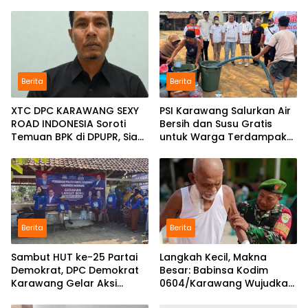
Berita
Berita
XTC DPC KARAWANG SEXY
PSI Karawang Salurkan Air
ROAD INDONESIA Soroti
Bersih dan Susu Gratis
Temuan BPK di DPUPR, Siap
untuk Warga Terdampak
Geruduk Kantor dan Lapor
Kekeringan di Karawang
ke Kejati
Selatan
Berita
Berita
Sambut HUT ke-25 Partai
Langkah Kecil, Makna
Demokrat, DPC Demokrat
Besar: Babinsa Kodim
Karawang Gelar Aksi
0604/Karawang Wujudkan
Bersih Lingkungan di
7 Pilar Pangkal Perjuangan