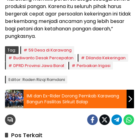
produksi pangan. Karena itu seluruh pihak harus
bergerak cepat agar persoalan kekeringan ini tidak
berkembang menjadi ancaman yang lebih besar
bagi petani dan ketahanan pangan daerah,”
pungkasnya.
Tag:
59 Desa di Karawang
Budiwanto Desak Percepatan
Dilanda Kekeringan
DPRD Provinsi Jawa Barat
Perbaikan Irigasi
Editor: Raden Rizqi Ramdani
IMI dan Ex-Rider Dorong Pemkab Karawang
Bangun Fasilitas Sirkuit Balap
Pos Terkait