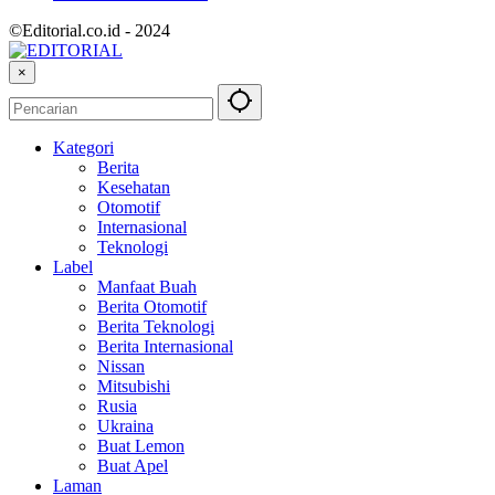
©Editorial.co.id - 2024
×
Kategori
Berita
Kesehatan
Otomotif
Internasional
Teknologi
Label
Manfaat Buah
Berita Otomotif
Berita Teknologi
Berita Internasional
Nissan
Mitsubishi
Rusia
Ukraina
Buat Lemon
Buat Apel
Laman