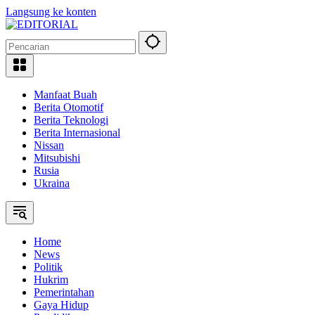
Langsung ke konten
Manfaat Buah
Berita Otomotif
Berita Teknologi
Berita Internasional
Nissan
Mitsubishi
Rusia
Ukraina
Home
News
Politik
Hukrim
Pemerintahan
Gaya Hidup