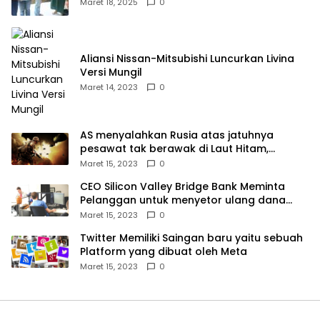
Kampek Desa Karangligar
Maret 18, 2025
0
Aliansi Nissan-Mitsubishi Luncurkan Livina
Versi Mungil
Maret 14, 2023
0
AS menyalahkan Rusia atas jatuhnya
pesawat tak berawak di Laut Hitam,
Moskow menyangkal
Maret 15, 2023
0
CEO Silicon Valley Bridge Bank Meminta
Pelanggan untuk menyetor ulang dana
Mereka
Maret 15, 2023
0
Twitter Memiliki Saingan baru yaitu sebuah
Platform yang dibuat oleh Meta
Maret 15, 2023
0