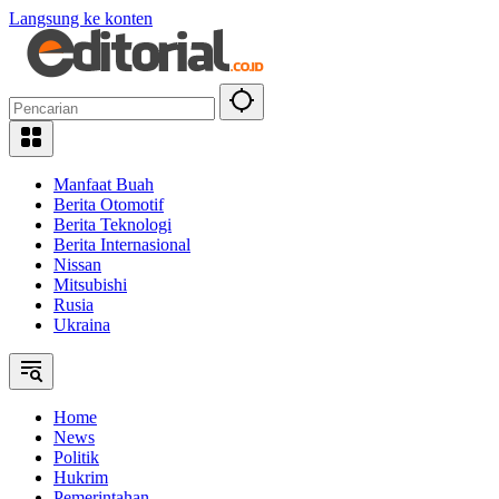
Langsung ke konten
Manfaat Buah
Berita Otomotif
Berita Teknologi
Berita Internasional
Nissan
Mitsubishi
Rusia
Ukraina
Home
News
Politik
Hukrim
Pemerintahan