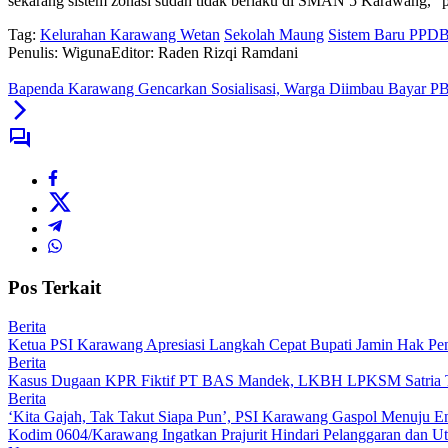
sekarang sistem zonasi sudah tidak berlaku di SMAN 5 Karawang,”
Tag:
Kelurahan Karawang Wetan
Sekolah Maung
Sistem Baru PPD
Penulis: Wiguna
Editor: Raden Rizqi Ramdani
Bapenda Karawang Gencarkan Sosialisasi, Warga Diimbau Bayar P
Pos Terkait
Berita
Ketua PSI Karawang Apresiasi Langkah Cepat Bupati Jamin Hak Pe
Berita
Kasus Dugaan KPR Fiktif PT BAS Mandek, LKBH LPKSM Satria Ta
Berita
‘Kita Gajah, Tak Takut Siapa Pun’, PSI Karawang Gaspol Menuju
Kodim 0604/Karawang Ingatkan Prajurit Hindari Pelanggaran dan Ut