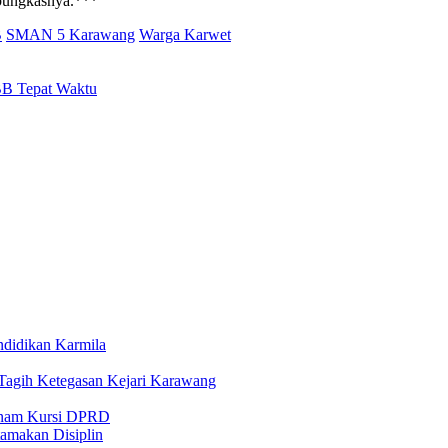
 pungkasnya.***
B
SMAN 5 Karawang
Warga Karwet
BB Tepat Waktu
ndidikan Karmila
gih Ketegasan Kejari Karawang
 Enam Kursi DPRD
amakan Disiplin