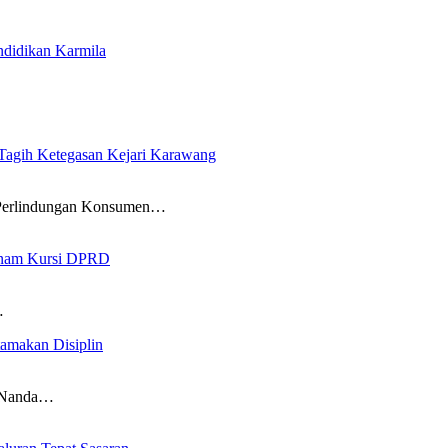
ndidikan Karmila
gih Ketegasan Kejari Karawang
erlindungan Konsumen…
 Enam Kursi DPRD
…
amakan Disiplin
f Nanda…