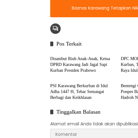
Baznas Karawang Tetapkan Nila
Pos Terkait
Berita
Berita
Disambut Riuh Anak-Anak, Ketua
DPC MOI 
DPRD Karawang Jadi Jagal Sapi
Kurban, T
Kurban Presiden Prabowo
Raya Idu
Berita
Berita
PSI Karawang Berkurban di Idul
Bentengi 
Adha 1447 H, Tebar Semangat
Ponpes Ba
Berbagi dan Keikhlasan
Hadroh N
Tinggalkan Balasan
Alamat email Anda tidak akan dipublikasi