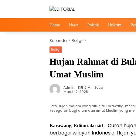
Langsung
ke
konten
Home
News
Politik
Hukrim
Pe
Beranda
Religi
Religi
Hujan Rahmat di Bul
Umat Muslim
Admin
2 Min Baca
Maret 12, 2025
Foto Hujan malam yang turun di Karawang, men
kesegaran bagi alam dan umat Muslim yang men
Curah hujan
Karawang, Editorial.co.id –
berbagai wilayah Indonesia. Hujan y