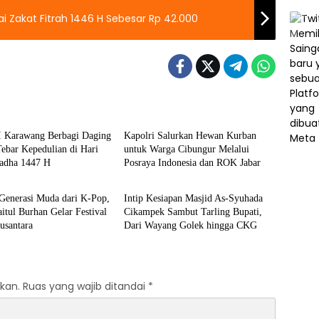
i Zakat Fitrah 1446 H Sebesar Rp 42.000
Berita
Karawang Berbagi Daging
Kapolri Salurkan Hewan Kurban
ebar Kepedulian di Hari
untuk Warga Cibungur Melalui
ladha 1447 H
Posraya Indonesia dan ROK Jabar
Berita
Generasi Muda dari K-Pop,
Intip Kesiapan Masjid As-Syuhada
itul Burhan Gelar Festival
Cikampek Sambut Tarling Bupati,
usantara
Dari Wayang Golek hingga CKG
kan.
Ruas yang wajib ditandai
*