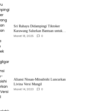
Sri Rahayu Didampingi Tiktoker
Karawang Salurkan Bantuan untuk
Warga Dusun Kampek Desa Karangligar
Maret 18, 2025
0
Aliansi Nissan-Mitsubishi Luncurkan
Livina Versi Mungil
Maret 14, 2023
0