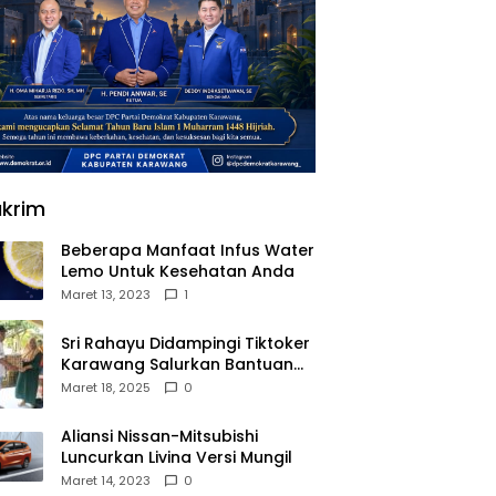
krim
Beberapa Manfaat Infus Water
Lemo Untuk Kesehatan Anda
Maret 13, 2023
1
Sri Rahayu Didampingi Tiktoker
Karawang Salurkan Bantuan
untuk Warga Dusun Kampek
Maret 18, 2025
0
Desa Karangligar
Aliansi Nissan-Mitsubishi
Luncurkan Livina Versi Mungil
Maret 14, 2023
0