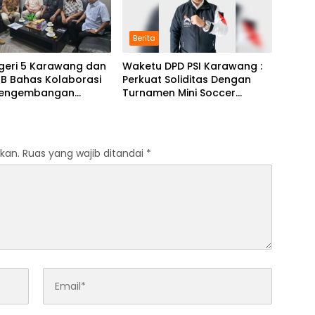
Berita
geri 5 Karawang dan
Waketu DPD PSI Karawang :
JB Bahas Kolaborasi
Perkuat Soliditas Dengan
Pengembangan
Turnamen Mini Soccer
m Pendidikan
GAJAH CUP
kan.
Ruas yang wajib ditandai
*