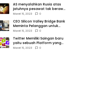
AS menyalahkan Rusia atas
jatuhnya pesawat tak berawak
di Laut Hitam, Moskow
Maret 15, 2023
0
menyangkal
CEO Silicon Valley Bridge Bank
Meminta Pelanggan untuk
menyetor ulang dana Mereka
Maret 15, 2023
0
Twitter Memiliki Saingan baru
yaitu sebuah Platform yang
dibuat oleh Meta
Maret 15, 2023
0