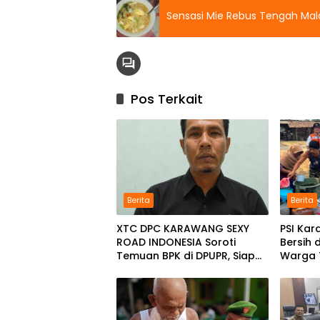
Sensasi Mie Rebus Tengah Mal
Pos Terkait
Berita
Berita
XTC DPC KARAWANG SEXY
PSI Kar
ROAD INDONESIA Soroti
Bersih 
Temuan BPK di DPUPR, Siap
Warga
Geruduk Kantor dan Lapor
Kekeri
ke Kejati
Selata