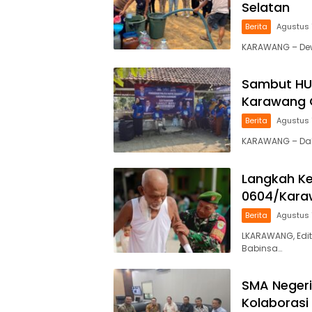
Selatan
Berita
Agustus 
KARAWANG – Dewa
Sambut HU
Karawang G
Berita
Agustus 
KARAWANG – Da
Langkah Ke
0604/Karaw
Berita
Agustus 
LKARAWANG, Edit
Babinsa…
SMA Negeri
Kolaboras