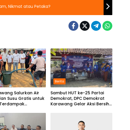
am, Nikmat atau Petaka?
Berita
awang Salurkan Air
Sambut HUT ke-25 Partai
dan Susu Gratis untuk
Demokrat, DPC Demokrat
 Terdampak
Karawang Gelar Aksi Bersih
ngan di Karawang
Lingkungan di Ciampel
n