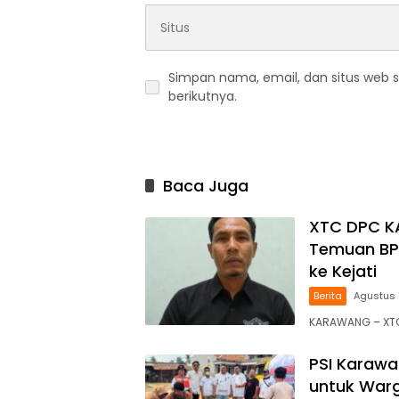
Simpan nama, email, dan situs web 
berikutnya.
Baca Juga
XTC DPC K
Temuan BPK
ke Kejati
Berita
Agustus 
KARAWANG – XTC
PSI Karawa
untuk War