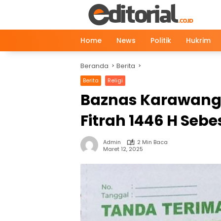
Langsung
ke
konten
Home
News
Politik
Hukrim
Beranda
Berita
Berita
Religi
Baznas Karawang 
Fitrah 1446 H Sebe
Admin
2 Min Baca
Maret 12, 2025