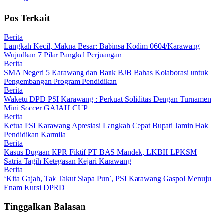
Pos Terkait
Berita
Langkah Kecil, Makna Besar: Babinsa Kodim 0604/Karawang
Wujudkan 7 Pilar Pangkal Perjuangan
Berita
SMA Negeri 5 Karawang dan Bank BJB Bahas Kolaborasi untuk
Pengembangan Program Pendidikan
Berita
Waketu DPD PSI Karawang : Perkuat Soliditas Dengan Turnamen
Mini Soccer GAJAH CUP
Berita
Ketua PSI Karawang Apresiasi Langkah Cepat Bupati Jamin Hak
Pendidikan Karmila
Berita
Kasus Dugaan KPR Fiktif PT BAS Mandek, LKBH LPKSM
Satria Tagih Ketegasan Kejari Karawang
Berita
‘Kita Gajah, Tak Takut Siapa Pun’, PSI Karawang Gaspol Menuju
Enam Kursi DPRD
Tinggalkan Balasan