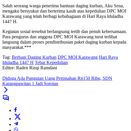
Salah seorang warga penerima bantuan daging kurban, Aku Sena,
mengaku bersyukur dan berterima kasih atas kepedulian DPC MOI
Karawang yang telah berbagi kebahagiaan di Hari Raya Iduladha
1447 H.
Kegiatan sosial tersebut berlangsung tertib dan penuh kebersamaan.
Para pengurus dan anggota DPC MOI Karawang turut terlibat
langsung dalam proses pendistribusian paket daging kurban kepada
masyarakat.***
Tag:
Berbagi Daging Kurban
DPC MOI Karawang
Hari Raya
Iduladha 1447 H
Tebar Kepedulian
Editor: Raden Rizqi Ramdani
Diduga Ada Pungutan Uang Perpisahan Rp150 Ribu, SDN
Karangpawitan 1 Jadi Sorotan