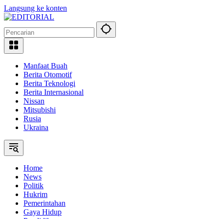
Langsung ke konten
Manfaat Buah
Berita Otomotif
Berita Teknologi
Berita Internasional
Nissan
Mitsubishi
Rusia
Ukraina
Home
News
Politik
Hukrim
Pemerintahan
Gaya Hidup