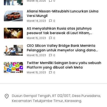
Kampek Desa Karangligar
Maret 18, 2025
0
Aliansi Nissan-Mitsubishi Luncurkan Livina
Versi Mungil
Maret 14, 2023
0
AS menyalahkan Rusia atas jatuhnya
pesawat tak berawak di Laut Hitam,
Moskow menyangkal
Maret 15, 2023
0
CEO Silicon Valley Bridge Bank Meminta
Pelanggan untuk menyetor ulang dana
Mereka
Maret 15, 2023
0
Twitter Memiliki Saingan baru yaitu sebuah
Platform yang dibuat oleh Meta
Maret 15, 2023
0
Dusun Gempol Tengah, RT 012/007, Desa Purwadana,
Kecamatan Telukjambe Timur, Karawang.