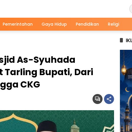
Pemerintahan
Gaya Hidup
Pendidikan
Religi
IK
asjid As-Syuhada
arling Bupati, Dari
ngga CKG