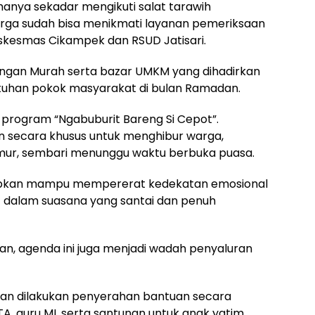
hanya sekadar mengikuti salat tarawih
warga sudah bisa menikmati layanan pemeriksaan
uskesmas Cikampek dan RSUD Jatisari.
Pangan Murah serta bazar UMKM yang dihadirkan
han pokok masyarakat di bulan Ramadan.
a program “Ngabuburit Bareng Si Cepot”.
an secara khusus untuk menghibur warga,
ur, sembari menunggu waktu berbuka puasa.
iharapkan mampu mempererat kedekatan emosional
 dalam suasana yang santai dan penuh
an, agenda ini juga menjadi wadah penyaluran
kan dilakukan penyerahan bantuan secara
DTA, guru MI, serta santunan untuk anak yatim.