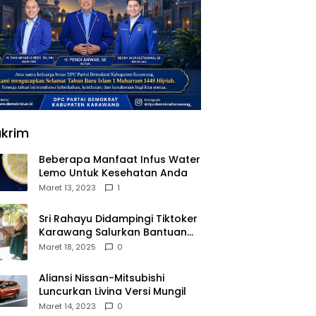
krim
Beberapa Manfaat Infus Water
Lemo Untuk Kesehatan Anda
Maret 13, 2023
1
Sri Rahayu Didampingi Tiktoker
Karawang Salurkan Bantuan
untuk Warga Dusun Kampek
Maret 18, 2025
0
Desa Karangligar
Aliansi Nissan-Mitsubishi
Luncurkan Livina Versi Mungil
Maret 14, 2023
0