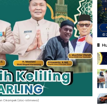
Hu
tan Cikampek (doc-istimewa)