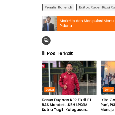
Penulis: Rohendi
Editor: Raden Rizqi 
Mark-Up dan Manipulasi Menu 
Pidana
Pos Terkait
Berita
Berita
Kasus Dugaan KPR Fiktif PT
‘Kita G
BAS Mandek, LKBH LPKSM
Pun’, P
Satria Tagih Ketegasan
Menuju
Kejari Karawang