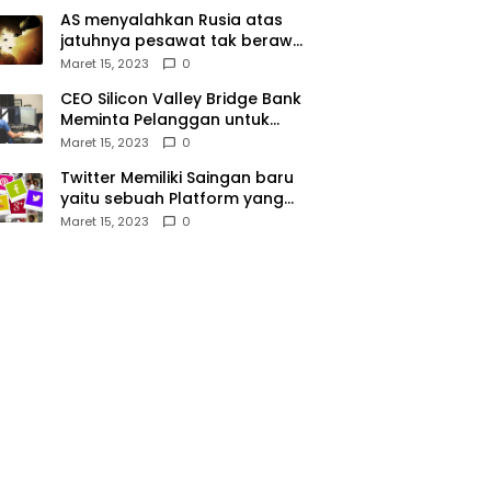
AS menyalahkan Rusia atas
jatuhnya pesawat tak berawak
di Laut Hitam, Moskow
Maret 15, 2023
0
menyangkal
CEO Silicon Valley Bridge Bank
Meminta Pelanggan untuk
menyetor ulang dana Mereka
Maret 15, 2023
0
Twitter Memiliki Saingan baru
yaitu sebuah Platform yang
dibuat oleh Meta
Maret 15, 2023
0