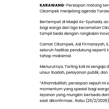
KARAWANG
-Persiapan matang ter
Cikampek menjelang agenda Tarawih 
Bertempat di Masjid As-Syuhada, ac
bagi warga dari tiga kecamatan Cika
tampil beda dengan rangkaian ino
Camat Cikampek, Adi Firmansyah, S.
seluruh fasilitas pendukung seper
tahap maksimal.
Menurutnya, Tarling kali ini sengaj
unsur ibadah, pelayanan publik, dan 
“Alhamdulillah, persiapan sejauh ini 
momentum yang spesial bagi warga,
layanan yang mungkin berbeda dari
saat dikonfirmasi , Rabu (25/2/2026)