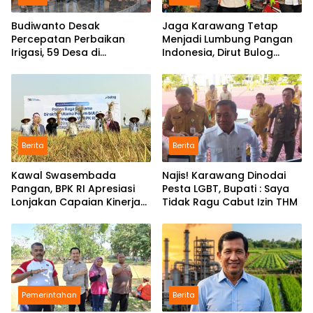
Budiwanto Desak
Jaga Karawang Tetap
Percepatan Perbaikan
Menjadi Lumbung Pangan
Irigasi, 59 Desa di
Indonesia, Dirut Bulog
Karawang Dilanda
Ingatkan Dampak Alih
Kekeringan
Fungsi Lahan
Berita
Berita
Kawal Swasembada
Najis! Karawang Dinodai
Pangan, BPK RI Apresiasi
Pesta LGBT, Bupati : Saya
Lonjakan Capaian Kinerja
Tidak Ragu Cabut Izin THM
BULOG di Semester I
Pemerintahan
Berita