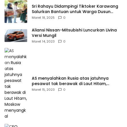
Sri Rahayu Didampingi Tiktoker Karawang
Salurkan Bantuan untuk Warga Dusun
Kampek Desa Karangligar
Maret 18, 2025
0
Aliansi Nissan-Mitsubishi Luncurkan Livina
Versi Mungil
Maret 14, 2023
0
AS menyalahkan Rusia atas jatuhnya
pesawat tak berawak di Laut Hitam,
Moskow menyangkal
Maret 15, 2023
0