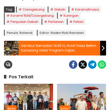
Tag:
Ciawigebang
Gabah
Karamatmulya
Koramil 1509/Ciawigebang
Kuningan
Penjualan Gabah
Pertanian
Petani
Penulis: Rohendi
Editor: Raden Rizki Ramdani
Sambut Ramadan 1446 H, Hotel Swiss Belinn
Karawang Gelar Program Kajian
Pos Terkait
Berita
Berita