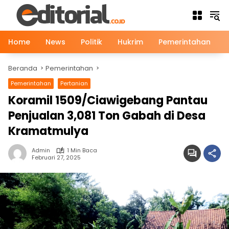
Langsung
ke
konten
Home
News
Politik
Hukrim
Pemerintahan
Beranda
Pemerintahan
Pemerintahan
Pertanian
Koramil 1509/Ciawigebang Pantau
Penjualan 3,081 Ton Gabah di Desa
Kramatmulya
Admin
1 Min Baca
Februari 27, 2025