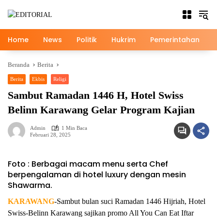
Langsung
ke
konten
Home
News
Politik
Hukrim
Pemerintahan
Beranda
Berita
Berita
Ekbis
Religi
Sambut Ramadan 1446 H, Hotel Swiss
Belinn Karawang Gelar Program Kajian
Admin
1 Min Baca
Februari 28, 2025
Foto : Berbagai macam menu serta Chef
berpengalaman di hotel luxury dengan mesin
Shawarma.
KARAWANG
-Sambut bulan suci Ramadan 1446 Hijriah, Hotel
Swiss-Belinn Karawang sajikan promo All You Can Eat Iftar