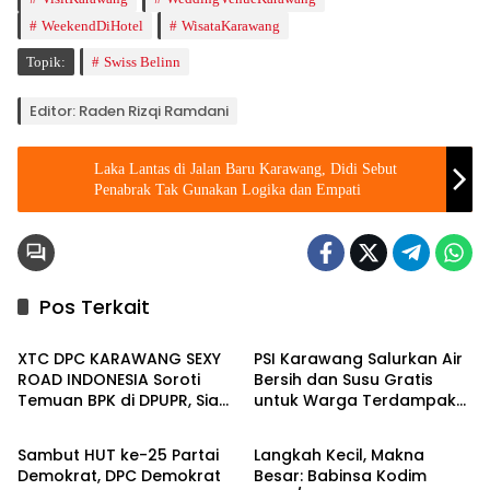
WeekendDiHotel
WisataKarawang
Topik:
Swiss Belinn
Editor: Raden Rizqi Ramdani
Laka Lantas di Jalan Baru Karawang, Didi Sebut
Penabrak Tak Gunakan Logika dan Empati
Pos Terkait
Berita
Berita
XTC DPC KARAWANG SEXY
PSI Karawang Salurkan Air
ROAD INDONESIA Soroti
Bersih dan Susu Gratis
Temuan BPK di DPUPR, Siap
untuk Warga Terdampak
Berita
Berita
Geruduk Kantor dan Lapor
Kekeringan di Karawang
ke Kejati
Selatan
Sambut HUT ke-25 Partai
Langkah Kecil, Makna
Demokrat, DPC Demokrat
Besar: Babinsa Kodim