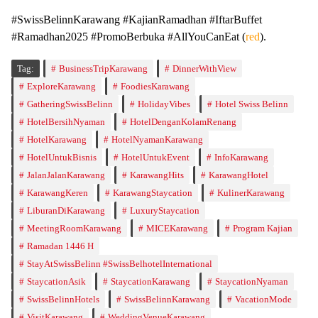
#SwissBelinnKarawang #KajianRamadhan #IftarBuffet
#Ramadhan2025 #PromoBerbuka #AllYouCanEat (
red
).
Tag:
BusinessTripKarawang
DinnerWithView
ExploreKarawang
FoodiesKarawang
GatheringSwissBelinn
HolidayVibes
Hotel Swiss Belinn
HotelBersihNyaman
HotelDenganKolamRenang
HotelKarawang
HotelNyamanKarawang
HotelUntukBisnis
HotelUntukEvent
InfoKarawang
JalanJalanKarawang
KarawangHits
KarawangHotel
KarawangKeren
KarawangStaycation
KulinerKarawang
LiburanDiKarawang
LuxuryStaycation
MeetingRoomKarawang
MICEKarawang
Program Kajian
Ramadan 1446 H
StayAtSwissBelinn #SwissBelhotelInternational
StaycationAsik
StaycationKarawang
StaycationNyaman
SwissBelinnHotels
SwissBelinnKarawang
VacationMode
VisitKarawang
WeddingVenueKarawang