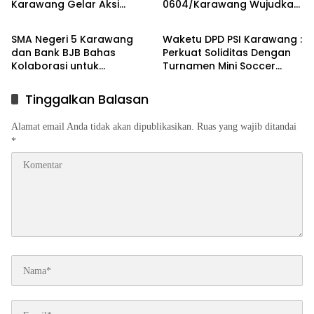
Karawang Gelar Aksi
0604/Karawang Wujudkan
Berita
Berita
Bersih Lingkungan di
7 Pilar Pangkal Perjuangan
Ciampel
SMA Negeri 5 Karawang
Waketu DPD PSI Karawang :
dan Bank BJB Bahas
Perkuat Soliditas Dengan
Kolaborasi untuk
Turnamen Mini Soccer
Pengembangan Program
GAJAH CUP
Pendidikan
Tinggalkan Balasan
Alamat email Anda tidak akan dipublikasikan.
Ruas yang wajib ditandai
*