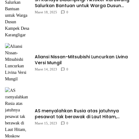
Salurkan Bantuan untuk Warga Dusun
Kampek Desa Karangligar
Maret 18, 2025
0
Aliansi Nissan-Mitsubishi Luncurkan Livina
Versi Mungil
Maret 14, 2023
0
AS menyalahkan Rusia atas jatuhnya
pesawat tak berawak di Laut Hitam,
Moskow menyangkal
Maret 15, 2023
0