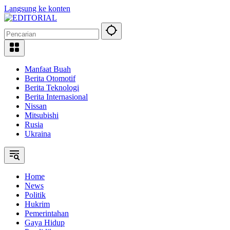
Langsung ke konten
Manfaat Buah
Berita Otomotif
Berita Teknologi
Berita Internasional
Nissan
Mitsubishi
Rusia
Ukraina
Home
News
Politik
Hukrim
Pemerintahan
Gaya Hidup