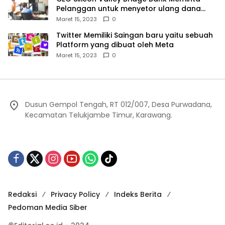
Pelanggan untuk menyetor ulang dana
Mereka
Maret 15, 2023
0
Twitter Memiliki Saingan baru yaitu sebuah
Platform yang dibuat oleh Meta
Maret 15, 2023
0
Dusun Gempol Tengah, RT 012/007, Desa Purwadana,
Kecamatan Telukjambe Timur, Karawang.
Redaksi
Privacy Policy
Indeks Berita
Pedoman Media Siber