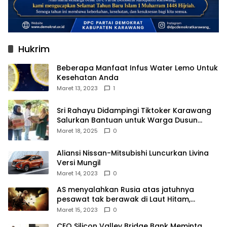
Hukrim
Beberapa Manfaat Infus Water Lemo Untuk
Kesehatan Anda
Maret 13, 2023
1
Sri Rahayu Didampingi Tiktoker Karawang
Salurkan Bantuan untuk Warga Dusun
Kampek Desa Karangligar
Maret 18, 2025
0
Aliansi Nissan-Mitsubishi Luncurkan Livina
Versi Mungil
Maret 14, 2023
0
AS menyalahkan Rusia atas jatuhnya
pesawat tak berawak di Laut Hitam,
Moskow menyangkal
Maret 15, 2023
0
CEO Silicon Valley Bridge Bank Meminta