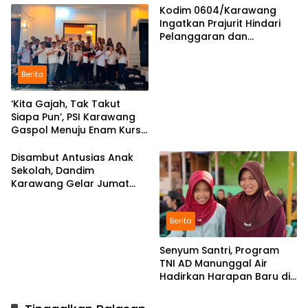
Kodim 0604/Karawang
Ingatkan Prajurit Hindari
Pelanggaran dan
Utamakan Disiplin
Berita
‘Kita Gajah, Tak Takut
Siapa Pun’, PSI Karawang
Gaspol Menuju Enam Kursi
DPRD
Disambut Antusias Anak
Sekolah, Dandim
Karawang Gelar Jumat
Berkah di Pedes
Berita
Senyum Santri, Program
TNI AD Manunggal Air
Hadirkan Harapan Baru di
Riyadul Ulum