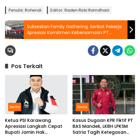
Penulis: Rohendi
Editor: Raden Rizki Ramdhani
Sukseskan Family Gathering, Serikat Pekerja
Apresiasi Komitmen Kebersamaan PT
Tenma Indonesia
Pos Terkait
Berita
Berita
Ketua PSI Karawang
Kasus Dugaan KPR Fiktif PT
Apresiasi Langkah Cepat
BAS Mandek, LKBH LPKSM
Bupati Jamin Hak
Satria Tagih Ketegasan
Pendidikan Karmila
Kejari Karawang