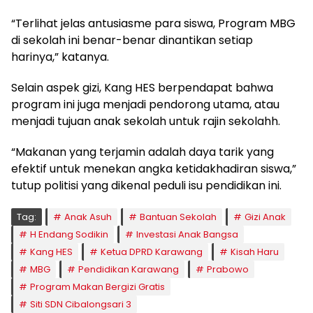
“Terlihat jelas antusiasme para siswa, Program MBG
di sekolah ini benar-benar dinantikan setiap
harinya,” katanya.
Selain aspek gizi, Kang HES berpendapat bahwa
program ini juga menjadi pendorong utama, atau
menjadi tujuan anak sekolah untuk rajin sekolahh.
“Makanan yang terjamin adalah daya tarik yang
efektif untuk menekan angka ketidakhadiran siswa,”
tutup politisi yang dikenal peduli isu pendidikan ini.
Tag:
Anak Asuh
Bantuan Sekolah
Gizi Anak
H Endang Sodikin
Investasi Anak Bangsa
Kang HES
Ketua DPRD Karawang
Kisah Haru
MBG
Pendidikan Karawang
Prabowo
Program Makan Bergizi Gratis
Siti SDN Cibalongsari 3