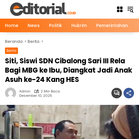
Langsung
ke
konten
Home
News
Politik
Hukrim
Pemerintahan
Beranda
Berita
Berita
Siti, Siswi SDN Cibalong Sari III Rela
Bagi MBG ke Ibu, Diangkat Jadi Anak
Asuh ke-24 Kang HES
Admin
2 Min Baca
Desember 10, 2025