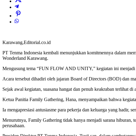
Karawang,Editorial.co.id
PT Tenma Indonesia kembali menunjukkan komitmennya dalam memban
Wonderland Karawang.
Mengusung tema “FUN FLOW AND UNITY,” kegiatan ini menjadi ajan
Acara tersebut dihadiri oleh jajaran Board of Directors (BOD) dan 
Sejak awal kegiatan, suasana hangat dan penuh keakraban terlihat di a
Ketua Panitia Family Gathering, Hana, menyampaikan bahwa kegiatan 
Ia mengapresiasi antusiasme para pekerja dan keluarga yang hadir, s
Menurutnya, Family Gathering tidak hanya menjadi sarana hiburan, te
perusahaan.
Presiden Direktur PT Tenma Indonesia, Tsuji san, dalam sambutanny