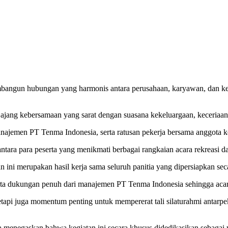
gun hubungan yang harmonis antara perusahaan, karyawan, dan kelua
g kebersamaan yang sarat dengan suasana kekeluargaan, keceriaan,
manajemen PT Tenma Indonesia, serta ratusan pekerja bersama anggota 
ntara para peserta yang menikmati berbagai rangkaian acara rekreasi da
ini merupakan hasil kerja sama seluruh panitia yang dipersiapkan seca
erta dukungan penuh dari manajemen PT Tenma Indonesia sehingga acara
tapi juga momentum penting untuk mempererat tali silaturahmi antarpe
a menegaskan bahwa kegiatan ini secara khusus didedikasikan sebagai