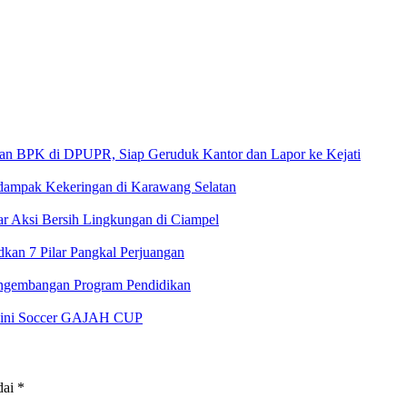
 di DPUPR, Siap Geruduk Kantor dan Lapor ke Kejati
rdampak Kekeringan di Karawang Selatan
 Aksi Bersih Lingkungan di Ciampel
an 7 Pilar Pangkal Perjuangan
ngembangan Program Pendidikan
 Mini Soccer GAJAH CUP
dai
*