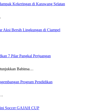
rdampak Kekeringan di Karawang Selatan
…
 Aksi Bersih Lingkungan di Ciampel
an 7 Pilar Pangkal Perjuangan
itunjukkan Babinsa…
ngembangan Program Pendidikan
i…
 Mini Soccer GAJAH CUP