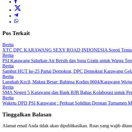
Pos Terkait
Berita
XTC DPC KARAWANG SEXY ROAD INDONESIA Soroti Temuan BPK
Berita
PSI Karawang Salurkan Air Bersih dan Susu Gratis untuk Warga Te
Berita
Sambut HUT ke-25 Partai Demokrat, DPC Demokrat Karawang Gelar
Berita
Langkah Kecil, Makna Besar: Babinsa Kodim 0604/Karawang Wujudk
Berita
SMA Negeri 5 Karawang dan Bank BJB Bahas Kolaborasi untuk Pe
Berita
Waketu DPD PSI Karawang : Perkuat Soliditas Dengan Turnamen
Tinggalkan Balasan
Alamat email Anda tidak akan dipublikasikan.
Ruas yang wajib ditan