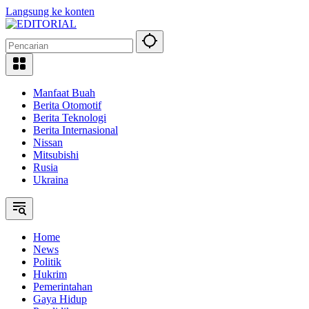
Langsung ke konten
Manfaat Buah
Berita Otomotif
Berita Teknologi
Berita Internasional
Nissan
Mitsubishi
Rusia
Ukraina
Home
News
Politik
Hukrim
Pemerintahan
Gaya Hidup