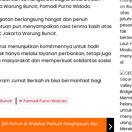
rta Warung Buncit, Pamadi Purno Widodo.
iatan berlangsung hangat dan penuh
uan pun menyampaikan rasa terima kasih atas
C Jakarta Warung Buncit.
terus menunjukkan komitmennya untuk hadir
k hanya melalui layanan perbankan, tetapi juga
 masyarakat dan memperkuat solidaritas sosial
am Jumat Berkah ini bisa bermanfaat bagi
Buncit
Pamadi Purno Widodo
250 Pohon di Walahar Perkuat Penghijauan dan