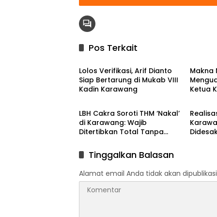
Pos Terkait
Berita
Berita
Lolos Verifikasi, Arif Dianto
Makna 
Siap Bertarung di Mukab VIII
Mengua
Kadin Karawang
Ketua 
Berita
Berita
2026–2
LBH Cakra Soroti THM ‘Nakal’
Realisas
di Karawang: Wajib
Karawa
Ditertibkan Total Tanpa
Didesak
Tebang Pilih!
Tinggalkan Balasan
Alamat email Anda tidak akan dipublikasi