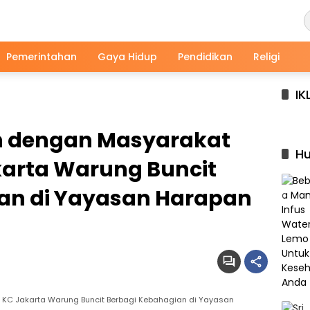
Pemerintahan
Gaya Hidup
Pendidikan
Religi
IK
n dengan Masyarakat
Hu
akarta Warung Buncit
an di Yayasan Harapan
I KC Jakarta Warung Buncit Berbagi Kebahagian di Yayasan