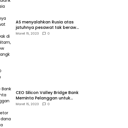
AS menyalahkan Rusia atas
jatuhnya pesawat tak berawak
di Laut Hitam, Moskow
Maret 15, 2023
0
menyangkal
CEO Silicon Valley Bridge Bank
Meminta Pelanggan untuk
menyetor ulang dana Mereka
Maret 15, 2023
0