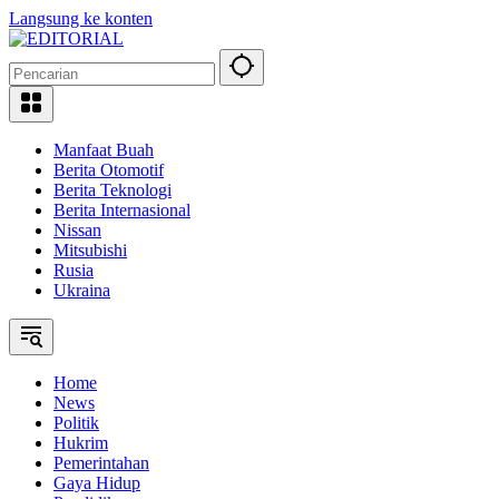
Langsung ke konten
Manfaat Buah
Berita Otomotif
Berita Teknologi
Berita Internasional
Nissan
Mitsubishi
Rusia
Ukraina
Home
News
Politik
Hukrim
Pemerintahan
Gaya Hidup