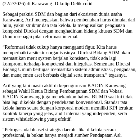
(22/2/2026) di Karawang. Dikutip Delik.co.id
Sebagai praktisi SDM dan bagian dari ekosistem dunia usaha
Karawang, Arif menegaskan bahwa pembenahan harus dimulai dari
hulu, yakni struktur dan tata kelola. Ia mengusulkan penguatan
komposisi Direksi dengan menghadirkan bidang khusus SDM dan
Umum sebagai pilar reformasi internal.
“Reformasi tidak cukup hanya mengganti figur. Kita harus
memperbaiki arsitektur organisasinya. Direksi Bidang SDM akan
memastikan merit system berjalan konsisten, tidak ada lagi
kompromi terhadap kompetensi dan integritas. Sementara Direksi
Bidang Umum bertugas memastikan sistem administrasi, pengadaan,
dan manajemen aset berbasis digital serta transparan,” tegasnya.
Arif yang kini masih aktif di kepengurusan KADIN Karawang
sebagai Wakil Ketua Bidang Pembangunan SDM dan Vokasi
KADIN Karawang juga menekankan bahwa BUMD saat ini tidak
bisa lagi dikelola dengan pendekatan konvensional. Standar tata
kelola harus setara dengan korporasi modern memiliki KPI terukur,
kontrak kinerja yang jelas, audit internal yang independen, serta
sistem whistleblowing yang efektif.
“Petrogas adalah aset strategis daerah. Jika dikelola secara
profesional, ia bukan hanya menjadi sumber Pendapatan Asli