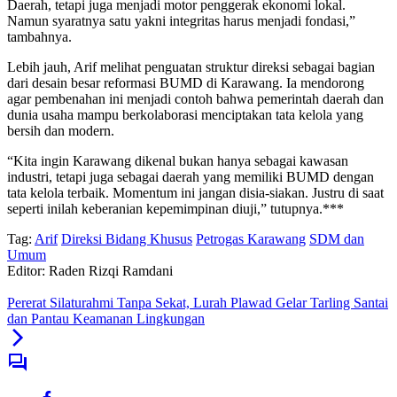
Daerah, tetapi juga menjadi motor penggerak ekonomi lokal.
Namun syaratnya satu yakni integritas harus menjadi fondasi,”
tambahnya.
Lebih jauh, Arif melihat penguatan struktur direksi sebagai bagian
dari desain besar reformasi BUMD di Karawang. Ia mendorong
agar pembenahan ini menjadi contoh bahwa pemerintah daerah dan
dunia usaha mampu berkolaborasi menciptakan tata kelola yang
bersih dan modern.
“Kita ingin Karawang dikenal bukan hanya sebagai kawasan
industri, tetapi juga sebagai daerah yang memiliki BUMD dengan
tata kelola terbaik. Momentum ini jangan disia-siakan. Justru di saat
seperti inilah keberanian kepemimpinan diuji,” tutupnya.***
Tag:
Arif
Direksi Bidang Khusus
Petrogas Karawang
SDM dan
Umum
Editor: Raden Rizqi Ramdani
Pererat Silaturahmi Tanpa Sekat, Lurah Plawad Gelar Tarling Santai
dan Pantau Keamanan Lingkungan