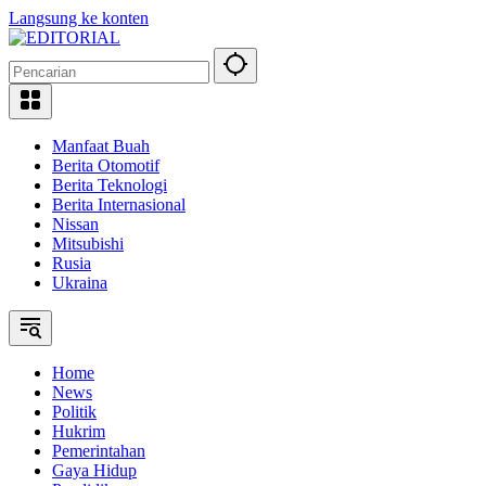
Langsung ke konten
Manfaat Buah
Berita Otomotif
Berita Teknologi
Berita Internasional
Nissan
Mitsubishi
Rusia
Ukraina
Home
News
Politik
Hukrim
Pemerintahan
Gaya Hidup