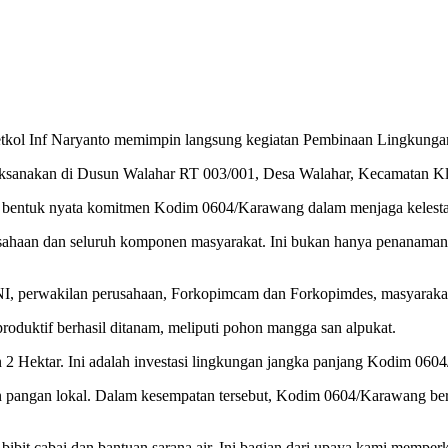
l Inf Naryanto memimpin langsung kegiatan Pembinaan Lingkungan
ilaksanakan di Dusun Walahar RT 003/001, Desa Walahar, Kecamatan K
bentuk nyata komitmen Kodim 0604/Karawang dalam menjaga kelestar
rusahaan dan seluruh komponen masyarakat. Ini bukan hanya penanama
TNI, perwakilan perusahaan, Forkopimcam dan Forkopimdes, masyarakat
 produktif berhasil ditanam, meliputi pohon mangga san alpukat.
n 2 Hektar. Ini adalah investasi lingkungan jangka panjang Kodim 06
anan pangan lokal. Dalam kesempatan tersebut, Kodim 0604/Karawang 
ibit cabai dan bantuan sarana air. Ini bagian dari upaya kami memper