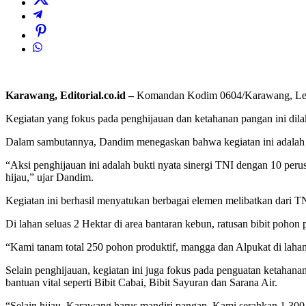
Karawang, Editorial.co.id –
Komandan Kodim 0604/Karawang, Letko
Kegiatan yang fokus pada penghijauan dan ketahanan pangan ini d
Dalam sambutannya, Dandim menegaskan bahwa kegiatan ini adalah 
“Aksi penghijauan ini adalah bukti nyata sinergi TNI dengan 10 pe
hijau,” ujar Dandim.
Kegiatan ini berhasil menyatukan berbagai elemen melibatkan dari 
Di lahan seluas 2 Hektar di area bantaran kebun, ratusan bibit pohon
“Kami tanam total 250 pohon produktif, mangga dan Alpukat di laha
Selain penghijauan, kegiatan ini juga fokus pada penguatan ketah
bantuan vital seperti Bibit Cabai, Bibit Sayuran dan Sarana Air.
“Selain hijau, Karawang harus mandiri pangan. Kami serahkan 1.300 b