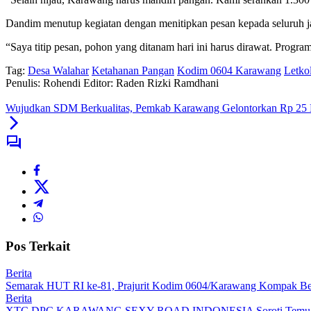
Dandim menutup kegiatan dengan menitipkan pesan kepada seluruh jaj
“Saya titip pesan, pohon yang ditanam hari ini harus dirawat. Progra
Tag:
Desa Walahar
Ketahanan Pangan
Kodim 0604 Karawang
Letko
Penulis: Rohendi
Editor: Raden Rizki Ramdhani
Wujudkan SDM Berkualitas, Pemkab Karawang Gelontorkan Rp 25 M
Pos Terkait
Berita
Semarak HUT RI ke-81, Prajurit Kodim 0604/Karawang Kompak Be
Berita
XTC DPC KARAWANG SEXY ROAD INDONESIA Soroti Temuan BPK