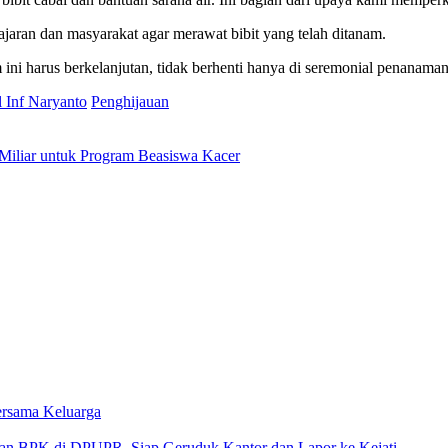
aran dan masyarakat agar merawat bibit yang telah ditanam.
m ini harus berkelanjutan, tidak berhenti hanya di seremonial penanam
l Inf Naryanto
Penghijauan
iliar untuk Program Beasiswa Kacer
rsama Keluarga
 di DPUPR, Siap Geruduk Kantor dan Lapor ke Kejati