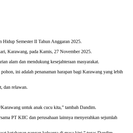
 Hidup Semester II Tahun Anggaran 2025.
lari, Karawang, pada Kamis, 27 November 2025.
ian alam dan mendukung kesejahteraan masyarakat.
n pohon, ini adalah penanaman harapan bagi Karawang yang lebih
, dan relawan.
04/Karawang untuk anak cucu kita,” tambah Dandim.
bersama PT KIIC dan perusahaan lainnya menyerahkan sejumlah
kuat ketahanan pangan keluarga di masa kini,” tegas Dandim.