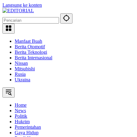
Langsung ke konten
Manfaat Buah
Berita Otomotif
Berita Teknologi
Berita Internasional
Nissan
Mitsubishi
Rusia
Ukraina
Home
News
Politik
Hukrim
Pemerintahan
Gaya Hidup