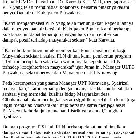
Ketua BUMDes Pagasihan, Dr. Karwita S.H, M.H, mengapreasiasi
PLN yang telah menginisiasi kolaborasi bersama pihaknya dalam
penyediaan air di Kabupaten Purwakarta.
“Kami mengapresiasi PLN yang telah menunjukkan kepeduliannya
dalam penyediaan air bersih di Kabupaten Banjar. Kami berharap
kolaborasi ini dapat terbangun dengan baik dan memberikan
dampak postif terhadap masyarakat sekitar,” kata Karwita.
“Kami berkomitmen untuk memberikan konstribusi positif bagi
Masyarakat sekitar instalasi PLN di unit kami, pemberian program
TJSL ini merupakan salah satu wujud nyata kepedulian PLN
terhadap kesejahterhaan masyarakat” ujar Juma’in , Manager ULTG
Purwakarta selaku perwakilan Manajemen UPT Karawang.
Pada kesempatan yang sama Manager UPT Karawang, Syafrizal
mengatakan, “kami berharap dengan adanya fasilitas air bersih dan
sanitasi yang memadai, kualitas hidup Masyarakat desa
Cibukamanah akan meningkat secara signifikan, selain itu kami juga
ingin mengajak Masyarakat untuk bersama-sama menjaga asset
PLN demi keberlanjutan layanan Listrik yang andal,” ungkap
Syafrizal.
Dengan program TJSL ini, PLN berharap dapat meminimalkan
dampak negatif atas risiko aktivitas perusahaan terhadap masyarakat
dan lingkungan sekitar tower 20-21 SUTT 70Kv Purwakarta-