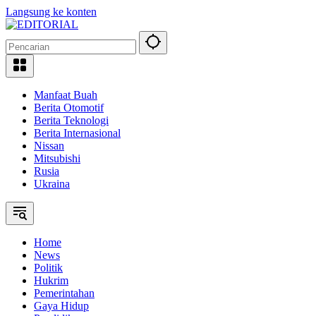
Langsung ke konten
Manfaat Buah
Berita Otomotif
Berita Teknologi
Berita Internasional
Nissan
Mitsubishi
Rusia
Ukraina
Home
News
Politik
Hukrim
Pemerintahan
Gaya Hidup