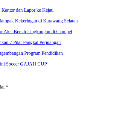
antor dan Lapor ke Kejati
rdampak Kekeringan di Karawang Selatan
 Aksi Bersih Lingkungan di Ciampel
an 7 Pilar Pangkal Perjuangan
ngembangan Program Pendidikan
 Mini Soccer GAJAH CUP
dai
*