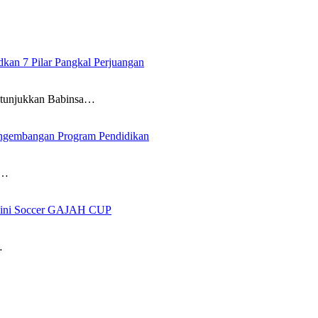
an 7 Pilar Pangkal Perjuangan
itunjukkan Babinsa…
ngembangan Program Pendidikan
i…
 Mini Soccer GAJAH CUP
…