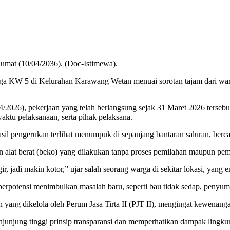
 Jumat (10/04/2036). (Doc-Istimewa).
gga KW 5 di Kelurahan Karawang Wetan menuai sorotan tajam dari warg
/4/2026), pekerjaan yang telah berlangsung sejak 31 Maret 2026 terse
aktu pelaksanaan, serta pihak pelaksana.
 hasil pengerukan terlihat menumpuk di sepanjang bantaran saluran, be
lat berat (beko) yang dilakukan tanpa proses pemilahan maupun pemb
ir, jadi makin kotor,” ujar salah seorang warga di sekitar lokasi, yan
berpotensi menimbulkan masalah baru, seperti bau tidak sedap, penyumb
an yang dikelola oleh Perum Jasa Tirta II (PJT II), mengingat kewena
njunjung tinggi prinsip transparansi dan memperhatikan dampak lingku