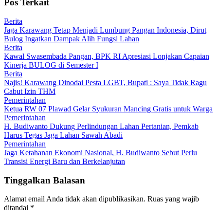
Pos Terkait
Berita
Jaga Karawang Tetap Menjadi Lumbung Pangan Indonesia, Dirut
Bulog Ingatkan Dampak Alih Fungsi Lahan
Berita
Kawal Swasembada Pangan, BPK RI Apresiasi Lonjakan Capaian
Kinerja BULOG di Semester I
Berita
Najis! Karawang Dinodai Pesta LGBT, Bupati : Saya Tidak Ragu
Cabut Izin THM
Pemerintahan
Ketua RW 07 Plawad Gelar Syukuran Mancing Gratis untuk Warga
Pemerintahan
H. Budiwanto Dukung Perlindungan Lahan Pertanian, Pemkab
Harus Tegas Jaga Lahan Sawah Abadi
Pemerintahan
Jaga Ketahanan Ekonomi Nasional, H. Budiwanto Sebut Perlu
Transisi Energi Baru dan Berkelanjutan
Tinggalkan Balasan
Alamat email Anda tidak akan dipublikasikan.
Ruas yang wajib
ditandai
*