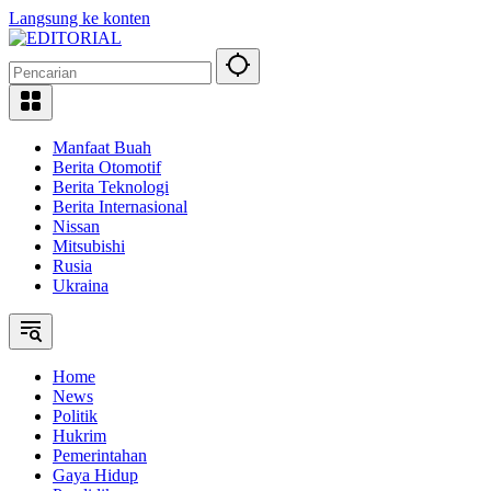
Langsung ke konten
Manfaat Buah
Berita Otomotif
Berita Teknologi
Berita Internasional
Nissan
Mitsubishi
Rusia
Ukraina
Home
News
Politik
Hukrim
Pemerintahan
Gaya Hidup