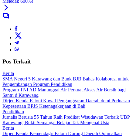
Meledak 600%!
Pos Terkait
Berita
SMA Negeri 5 Karawang dan Bank BJB Bahas Kolaborasi untuk
Pengembangan Program Pendidikan
Program TNI AD Manunggal Air Perkuat Akses Air Bersih bagi
Santri d Karawang
Dirjen Keuda Fatoni Kawal Penganggaran Daerah demi Perluasan
Kepesertaan BPJS Ketenagakerjaan di Bali
Pendidikan
Jurnalis Berusia 55 Tahun Raih Predikat Wisudawan Terbaik UBP
Karawang, Bukti Semangat Belajar Tak Mengenal Usia
Berita
Dirjen Keuda Kemendagri Fatoni Dorong Daerah Optimalkan