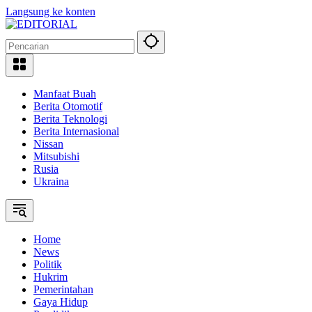
Langsung ke konten
Manfaat Buah
Berita Otomotif
Berita Teknologi
Berita Internasional
Nissan
Mitsubishi
Rusia
Ukraina
Home
News
Politik
Hukrim
Pemerintahan
Gaya Hidup