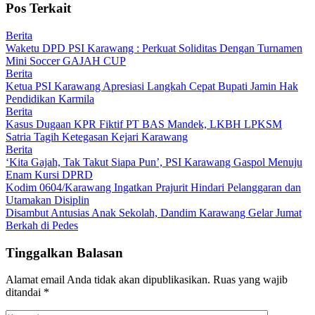
Pos Terkait
Berita
Waketu DPD PSI Karawang : Perkuat Soliditas Dengan Turnamen
Mini Soccer GAJAH CUP
Berita
Ketua PSI Karawang Apresiasi Langkah Cepat Bupati Jamin Hak
Pendidikan Karmila
Berita
Kasus Dugaan KPR Fiktif PT BAS Mandek, LKBH LPKSM
Satria Tagih Ketegasan Kejari Karawang
Berita
‘Kita Gajah, Tak Takut Siapa Pun’, PSI Karawang Gaspol Menuju
Enam Kursi DPRD
Kodim 0604/Karawang Ingatkan Prajurit Hindari Pelanggaran dan
Utamakan Disiplin
Disambut Antusias Anak Sekolah, Dandim Karawang Gelar Jumat
Berkah di Pedes
Tinggalkan Balasan
Alamat email Anda tidak akan dipublikasikan.
Ruas yang wajib
ditandai
*