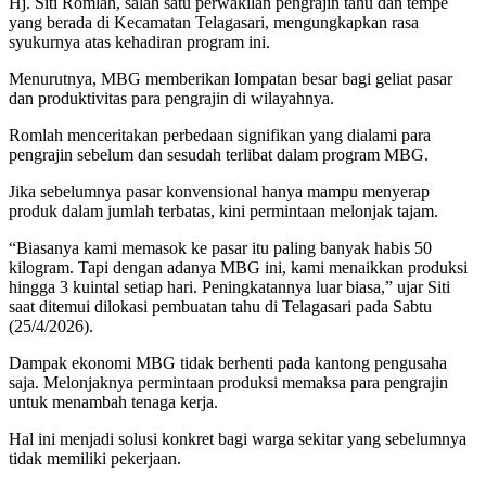
Hj. Siti Romlah, salah satu perwakilan pengrajin tahu dan tempe
yang berada di Kecamatan Telagasari, mengungkapkan rasa
syukurnya atas kehadiran program ini.
Menurutnya, MBG memberikan lompatan besar bagi geliat pasar
dan produktivitas para pengrajin di wilayahnya.
Romlah menceritakan perbedaan signifikan yang dialami para
pengrajin sebelum dan sesudah terlibat dalam program MBG.
Jika sebelumnya pasar konvensional hanya mampu menyerap
produk dalam jumlah terbatas, kini permintaan melonjak tajam.
“Biasanya kami memasok ke pasar itu paling banyak habis 50
kilogram. Tapi dengan adanya MBG ini, kami menaikkan produksi
hingga 3 kuintal setiap hari. Peningkatannya luar biasa,” ujar Siti
saat ditemui dilokasi pembuatan tahu di Telagasari pada Sabtu
(25/4/2026).
Dampak ekonomi MBG tidak berhenti pada kantong pengusaha
saja. Melonjaknya permintaan produksi memaksa para pengrajin
untuk menambah tenaga kerja.
Hal ini menjadi solusi konkret bagi warga sekitar yang sebelumnya
tidak memiliki pekerjaan.