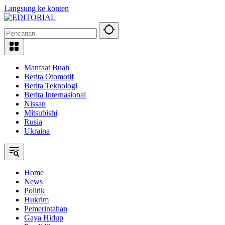
Langsung ke konten
Manfaat Buah
Berita Otomotif
Berita Teknologi
Berita Internasional
Nissan
Mitsubishi
Rusia
Ukraina
Home
News
Politik
Hukrim
Pemerintahan
Gaya Hidup