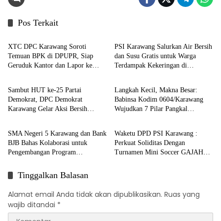
Pos Terkait
Berita
Berita
XTC DPC Karawang Soroti
PSI Karawang Salurkan Air Bersih
Temuan BPK di DPUPR, Siap
dan Susu Gratis untuk Warga
Geruduk Kantor dan Lapor ke
Terdampak Kekeringan di
Berita
Berita
Kejati
Karawang Selatan
Sambut HUT ke-25 Partai
Langkah Kecil, Makna Besar:
Demokrat, DPC Demokrat
Babinsa Kodim 0604/Karawang
Karawang Gelar Aksi Bersih
Wujudkan 7 Pilar Pangkal
Berita
Berita
Lingkungan di Ciampel
Perjuangan
SMA Negeri 5 Karawang dan Bank
Waketu DPD PSI Karawang :
BJB Bahas Kolaborasi untuk
Perkuat Soliditas Dengan
Pengembangan Program
Turnamen Mini Soccer GAJAH
Pendidikan
CUP
Tinggalkan Balasan
Alamat email Anda tidak akan dipublikasikan.
Ruas yang
wajib ditandai
*