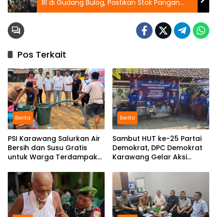
RI di Gudang Bulog, Pastikan Stok Pangan
Aman
Pos Terkait
Berita
Berita
PSI Karawang Salurkan Air
Sambut HUT ke-25 Partai
Bersih dan Susu Gratis
Demokrat, DPC Demokrat
untuk Warga Terdampak
Karawang Gelar Aksi
Kekeringan di Karawang
Bersih Lingkungan di
Selatan
Ciampel