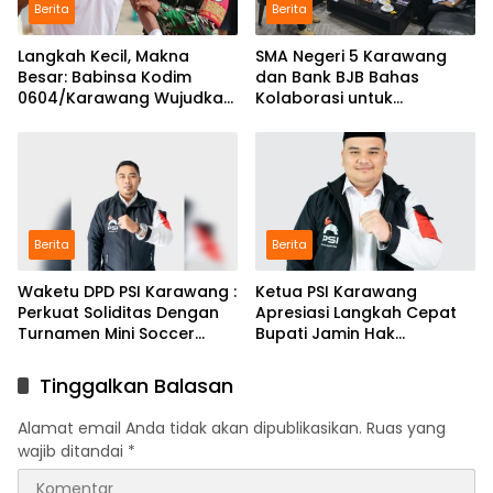
Berita
Berita
Langkah Kecil, Makna
SMA Negeri 5 Karawang
Besar: Babinsa Kodim
dan Bank BJB Bahas
0604/Karawang Wujudkan
Kolaborasi untuk
7 Pilar Pangkal Perjuangan
Pengembangan Program
Pendidikan
Berita
Berita
Waketu DPD PSI Karawang :
Ketua PSI Karawang
Perkuat Soliditas Dengan
Apresiasi Langkah Cepat
Turnamen Mini Soccer
Bupati Jamin Hak
GAJAH CUP
Pendidikan Karmila
Tinggalkan Balasan
Alamat email Anda tidak akan dipublikasikan.
Ruas yang
wajib ditandai
*