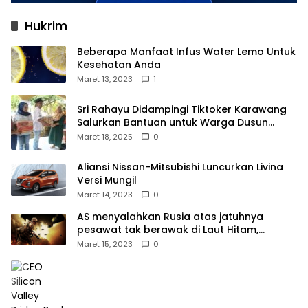
Hukrim
Beberapa Manfaat Infus Water Lemo Untuk
Kesehatan Anda
Maret 13, 2023
1
Sri Rahayu Didampingi Tiktoker Karawang
Salurkan Bantuan untuk Warga Dusun
Kampek Desa Karangligar
Maret 18, 2025
0
Aliansi Nissan-Mitsubishi Luncurkan Livina
Versi Mungil
Maret 14, 2023
0
AS menyalahkan Rusia atas jatuhnya
pesawat tak berawak di Laut Hitam,
Moskow menyangkal
Maret 15, 2023
0