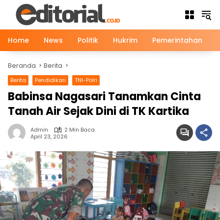
Langsung
ke
konten
Home
News
Politik
Hukrim
Pemerintahan
Beranda
Berita
Berita
Pendidikan
TNI-Polri
Babinsa Nagasari Tanamkan Cinta
Tanah Air Sejak Dini di TK Kartika
Admin
2 Min Baca
April 23, 2026