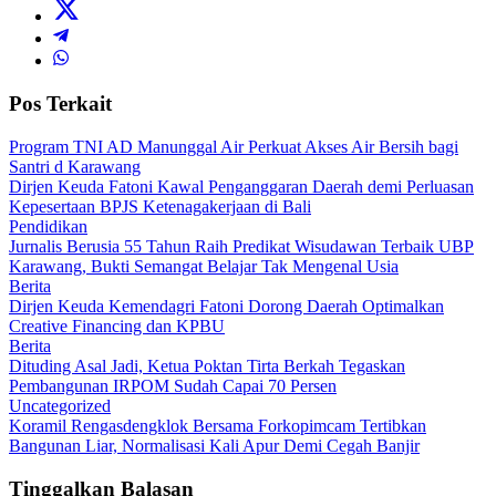
Pos Terkait
Program TNI AD Manunggal Air Perkuat Akses Air Bersih bagi
Santri d Karawang
Dirjen Keuda Fatoni Kawal Penganggaran Daerah demi Perluasan
Kepesertaan BPJS Ketenagakerjaan di Bali
Pendidikan
Jurnalis Berusia 55 Tahun Raih Predikat Wisudawan Terbaik UBP
Karawang, Bukti Semangat Belajar Tak Mengenal Usia
Berita
Dirjen Keuda Kemendagri Fatoni Dorong Daerah Optimalkan
Creative Financing dan KPBU
Berita
Dituding Asal Jadi, Ketua Poktan Tirta Berkah Tegaskan
Pembangunan IRPOM Sudah Capai 70 Persen
Uncategorized
Koramil Rengasdengklok Bersama Forkopimcam Tertibkan
Bangunan Liar, Normalisasi Kali Apur Demi Cegah Banjir
Tinggalkan Balasan