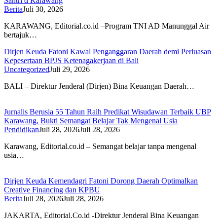
Santri d Karawang
Berita
Juli 30, 2026
KARAWANG, Editorial.co.id –Program TNI AD Manunggal Air
bertajuk…
Dirjen Keuda Fatoni Kawal Penganggaran Daerah demi Perluasan
Kepesertaan BPJS Ketenagakerjaan di Bali
Uncategorized
Juli 29, 2026
BALI – Direktur Jenderal (Dirjen) Bina Keuangan Daerah…
Jurnalis Berusia 55 Tahun Raih Predikat Wisudawan Terbaik UBP
Karawang, Bukti Semangat Belajar Tak Mengenal Usia
Pendidikan
Juli 28, 2026
Juli 28, 2026
Karawang, Editorial.co.id – Semangat belajar tanpa mengenal
usia…
Dirjen Keuda Kemendagri Fatoni Dorong Daerah Optimalkan
Creative Financing dan KPBU
Berita
Juli 28, 2026
Juli 28, 2026
JAKARTA, Editorial.Co.id -Direktur Jenderal Bina Keuangan