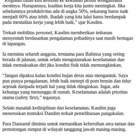
“Kegiatan dinas kini kembali ke kekuatan penuh sebagaimana
mestinya. Harapannya, kualitas kerja kita justru meningkat. Jika
sebelumnya produktivitas ada di angka 50%, sekarang harus naik
menjadi 60% atau lebih. Ibadah yang kita lalui harus berdampak
pada mentalitas kerja yang lebih baik,” ujar Kasdim.
Terkait mobilitas personel, Kasdim memberikan imbauan
menyentuh berdasarkan pengalaman pribadinya saat masih bertugas
di lapangan.
Ia meminta seluruh anggota, terutama para Babinsa yang sering
berada di jalanan, untuk selalu mengutamakan keselamatan dan
tidak memaksakan diri jika kondisi fisik tidak memungkinkan.
“Jangan dipaksa kalau kondisi hujan deras atau mengantuk. Saya
pun punya pengalaman, lebih baik menepi di pom bensin dan tidur
sejenak daripada terjadi hal yang tidak diinginkan. Ingat, ada
keluarga yang menunggu di rumah. Keselamatan adalah prioritas
utama (safety first),” tegasnya.
Selain masalah kedisiplinan dan keselamatan, Kasdim juga
meneruskan instruksi Dandim terkait pemeliharaan pangakalan.
Para Danramil diminta untuk memastikan kebersihan area taman dan
pemotongan rumput di wilayah tanggung jawab masing-masing.