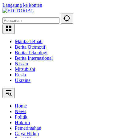
Langsung ke konten
Manfaat Buah
Berita Otomotif
Berita Teknologi
Berita Internasional
Nissan
Mitsubishi
Rusia
Ukraina
Home
News
Politik
Hukrim
Pemerintahan
Gaya Hidup