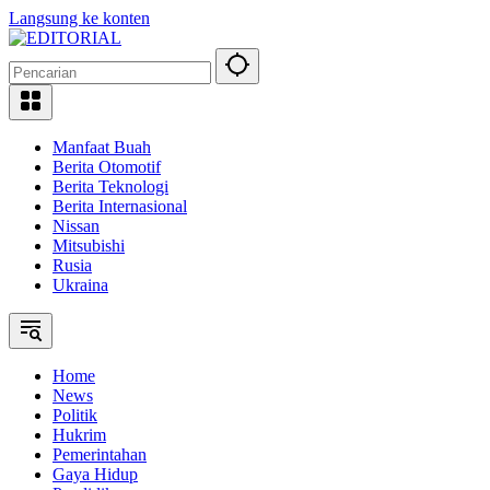
Langsung ke konten
Manfaat Buah
Berita Otomotif
Berita Teknologi
Berita Internasional
Nissan
Mitsubishi
Rusia
Ukraina
Home
News
Politik
Hukrim
Pemerintahan
Gaya Hidup