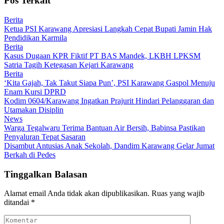
Pos Terkait
Berita
Ketua PSI Karawang Apresiasi Langkah Cepat Bupati Jamin Hak
Pendidikan Karmila
Berita
Kasus Dugaan KPR Fiktif PT BAS Mandek, LKBH LPKSM
Satria Tagih Ketegasan Kejari Karawang
Berita
‘Kita Gajah, Tak Takut Siapa Pun’, PSI Karawang Gaspol Menuju
Enam Kursi DPRD
Kodim 0604/Karawang Ingatkan Prajurit Hindari Pelanggaran dan
Utamakan Disiplin
News
Warga Tegalwaru Terima Bantuan Air Bersih, Babinsa Pastikan
Penyaluran Tepat Sasaran
Disambut Antusias Anak Sekolah, Dandim Karawang Gelar Jumat
Berkah di Pedes
Tinggalkan Balasan
Alamat email Anda tidak akan dipublikasikan.
Ruas yang wajib
ditandai
*