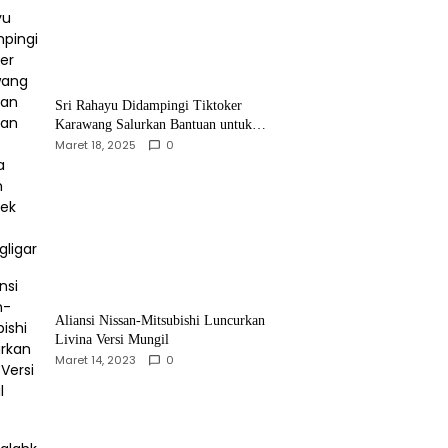
Sri Rahayu Didampingi Tiktoker
Karawang Salurkan Bantuan untuk
Warga Dusun Kampek Desa Karangligar
Maret 18, 2025
0
Aliansi Nissan-Mitsubishi Luncurkan
Livina Versi Mungil
Maret 14, 2023
0