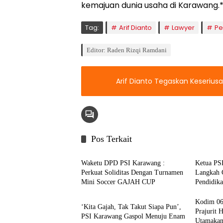
kemajuan dunia usaha di Karawang.
Tag:
Arif Dianto
Lawyer
Pe
Editor: Raden Rizqi Ramdani
Arif Dianto Tegaskan Keserius
Pos Terkait
Berita
Berita
Waketu DPD PSI Karawang :
Ketua PS
Perkuat Soliditas Dengan Turnamen
Langkah 
Mini Soccer GAJAH CUP
Pendidik
Berita
Kodim 06
‘Kita Gajah, Tak Takut Siapa Pun’,
Prajurit 
PSI Karawang Gaspol Menuju Enam
Utamakan