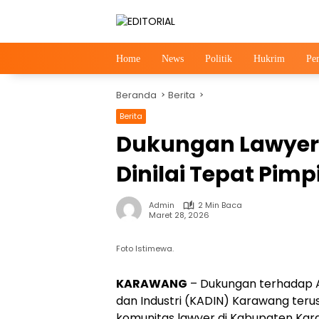
Langsung
ke
konten
Home
News
Politik
Hukrim
Pe
Beranda
Berita
Berita
News
Dukungan Lawyer 
Dinilai Tepat Pim
Admin
2 Min Baca
Maret 28, 2026
Foto Istimewa.
KARAWANG
– Dukungan terhadap A
dan Industri (KADIN) Karawang terus 
komunitas lawyer di Kabupaten Kara