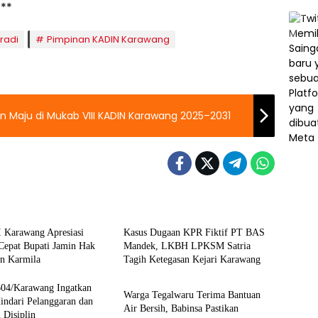
***
radi
Pimpinan KADIN Karawang
an Maju di Mukab VIII KADIN Karawang 2025–2031
Berita
I Karawang Apresiasi
Kasus Dugaan KPR Fiktif PT BAS
Cepat Bupati Jamin Hak
Mandek, LKBH LPKSM Satria
an Karmila
Tagih Ketegasan Kejari Karawang
News
04/Karawang Ingatkan
Warga Tegalwaru Terima Bantuan
Hindari Pelanggaran dan
Air Bersih, Babinsa Pastikan
 Disiplin