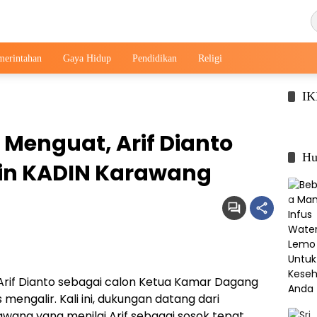
merintahan
Gaya Hidup
Pendidikan
Religi
I
Menguat, Arif Dianto
Hu
pin KADIN Karawang
rif Dianto sebagai calon Ketua Kamar Dagang
mengalir. Kali ini, dukungan datang dari
wang yang menilai Arif sebagai sosok tepat