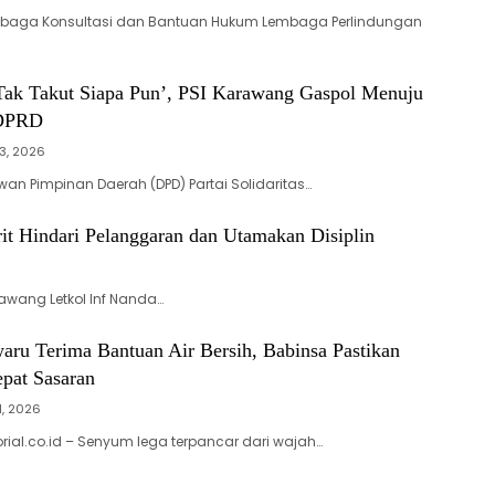
aga Konsultasi dan Bantuan Hukum Lembaga Perlindungan
 Tak Takut Siapa Pun’, PSI Karawang Gaspol Menuju
 DPRD
3, 2026
n Pimpinan Daerah (DPD) Partai Solidaritas…
t Hindari Pelanggaran dan Utamakan Disiplin
awang Letkol Inf Nanda…
aru Terima Bantuan Air Bersih, Babinsa Pastikan
epat Sasaran
1, 2026
rial.co.id – Senyum lega terpancar dari wajah…