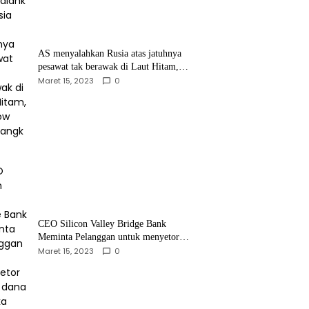
AS menyalahkan Rusia atas jatuhnya
pesawat tak berawak di Laut Hitam,
Moskow menyangkal
Maret 15, 2023
0
CEO Silicon Valley Bridge Bank
Meminta Pelanggan untuk menyetor
ulang dana Mereka
Maret 15, 2023
0