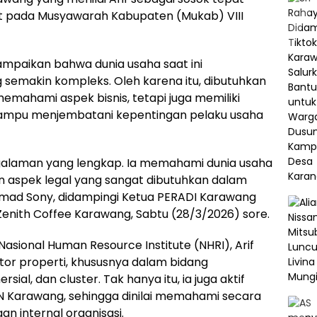
t pada Musyawarah Kabupaten (Mukab) VIII
mpaikan bahwa dunia usaha saat ini
emakin kompleks. Oleh karena itu, dibutuhkan
mahami aspek bisnis, tetapi juga memiliki
ampu menjembatani kepentingan pelaku usaha
ngalaman yang lengkap. Ia memahami dunia usaha
n aspek legal yang sangat dibutuhkan dalam
hammad Sony, didampingi Ketua PERADI Karawang
i Zenith Coffee Karawang, Sabtu (28/3/2026) sore.
asional Human Resource Institute (NHRI), Arif
tor properti, khususnya dalam bidang
al, dan cluster. Tak hanya itu, ia juga aktif
N Karawang, sehingga dinilai memahami secara
 internal organisasi.