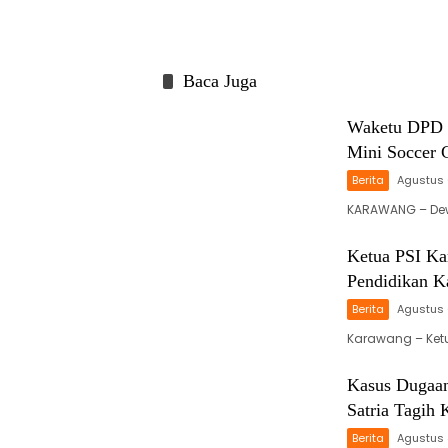
Baca Juga
Waketu DPD P
Mini Socce
Berita
Agustus 
KARAWANG – Dewa
Ketua PSI Ka
Pendidikan K
Berita
Agustus 
Karawang – Ketua
Kasus Dugaa
Satria Tagih
Berita
Agustus 