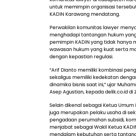
untuk memimpin organisasi tersebu
KADIN Karawang mendatang.
Perwakilan komunitas lawyer menya
menghadapi tantangan hukum yang s
pemimpin KADIN yang tidak hanya me
wawasan hukum yang kuat serta m
dengan kepastian regulasi.
“Arif Dianto memiliki kombinasi pe
sekaligus memiliki kedekatan denga
dinamika bisnis saat ini,” ujar Mu
Asep Agustian, kepada delik.co.id d
Selain dikenal sebagai Ketua Umum N
juga merupakan pelaku usaha di sek
pengadaan perumahan subsidi, komersi
menjabat sebagai Wakil Ketua KADI
mendalam kebutuhan serta tantangan