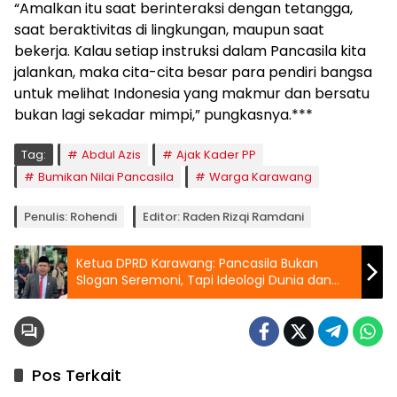
“Amalkan itu saat berinteraksi dengan tetangga,
saat beraktivitas di lingkungan, maupun saat
bekerja. Kalau setiap instruksi dalam Pancasila kita
jalankan, maka cita-cita besar para pendiri bangsa
untuk melihat Indonesia yang makmur dan bersatu
bukan lagi sekadar mimpi,” pungkasnya.***
Tag:
Abdul Azis
Ajak Kader PP
Bumikan Nilai Pancasila
Warga Karawang
Penulis: Rohendi
Editor: Raden Rizqi Ramdani
Ketua DPRD Karawang: Pancasila Bukan
Slogan Seremoni, Tapi Ideologi Dunia dan
‘Way of Life’
Pos Terkait