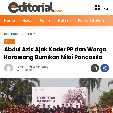
Langsung
ke
konten
Home
News
Politik
Hukrim
Pemerintahan
Beranda
Berita
Berita
News
Abdul Azis Ajak Kader PP dan Warga
Karawang Bumikan Nilai Pancasila
Admin
2 Min Baca
Juni 1, 2026