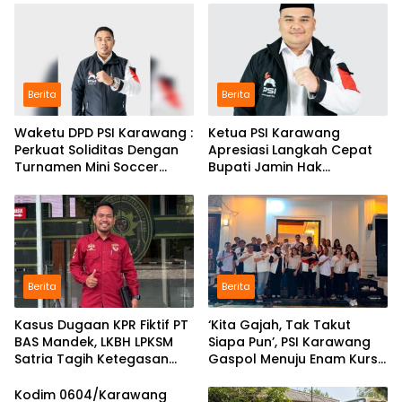
Berita
Berita
Waketu DPD PSI Karawang :
Ketua PSI Karawang
Perkuat Soliditas Dengan
Apresiasi Langkah Cepat
Turnamen Mini Soccer
Bupati Jamin Hak
GAJAH CUP
Pendidikan Karmila
Berita
Berita
Kasus Dugaan KPR Fiktif PT
‘Kita Gajah, Tak Takut
BAS Mandek, LKBH LPKSM
Siapa Pun’, PSI Karawang
Satria Tagih Ketegasan
Gaspol Menuju Enam Kursi
Kejari Karawang
DPRD
Kodim 0604/Karawang