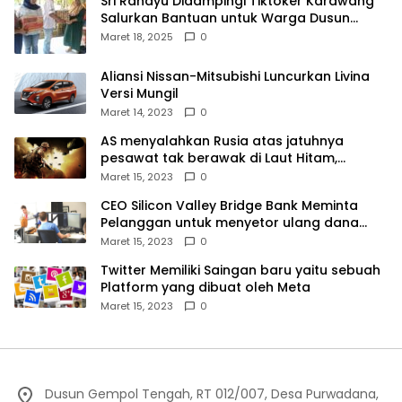
Sri Rahayu Didampingi Tiktoker Karawang
Salurkan Bantuan untuk Warga Dusun
Kampek Desa Karangligar
Maret 18, 2025
0
Aliansi Nissan-Mitsubishi Luncurkan Livina
Versi Mungil
Maret 14, 2023
0
AS menyalahkan Rusia atas jatuhnya
pesawat tak berawak di Laut Hitam,
Moskow menyangkal
Maret 15, 2023
0
CEO Silicon Valley Bridge Bank Meminta
Pelanggan untuk menyetor ulang dana
Mereka
Maret 15, 2023
0
Twitter Memiliki Saingan baru yaitu sebuah
Platform yang dibuat oleh Meta
Maret 15, 2023
0
Dusun Gempol Tengah, RT 012/007, Desa Purwadana,