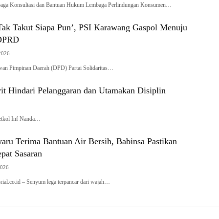
 Konsultasi dan Bantuan Hukum Lembaga Perlindungan Konsumen…
 Tak Takut Siapa Pun’, PSI Karawang Gaspol Menuju
 DPRD
2026
Pimpinan Daerah (DPD) Partai Solidaritas…
t Hindari Pelanggaran dan Utamakan Disiplin
tkol Inf Nanda…
aru Terima Bantuan Air Bersih, Babinsa Pastikan
epat Sasaran
2026
l.co.id – Senyum lega terpancar dari wajah…