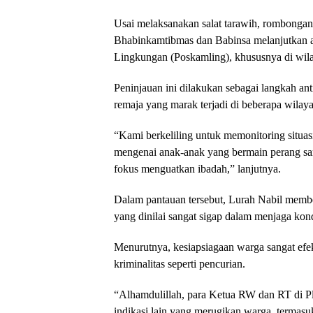
Usai melaksanakan salat tarawih, rombongan
Bhabinkamtibmas dan Babinsa melanjutkan 
Lingkungan (Poskamling), khususnya di wi
Peninjauan ini dilakukan sebagai langkah an
remaja yang marak terjadi di beberapa wilay
“Kami berkeliling untuk memonitoring situasi
mengenai anak-anak yang bermain perang saru
fokus menguatkan ibadah,” lanjutnya.
Dalam pantauan tersebut, Lurah Nabil membe
yang dinilai sangat sigap dalam menjaga kon
Menurutnya, kesiapsiagaan warga sangat efe
kriminalitas seperti pencurian.
“Alhamdulillah, para Ketua RW dan RT di 
indikasi lain yang merugikan warga, termasuk 