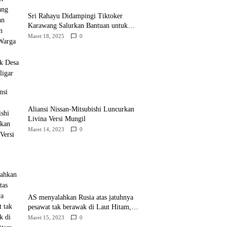
Sri Rahayu Didampingi Tiktoker
Karawang Salurkan Bantuan untuk
Warga Dusun Kampek Desa Karangligar
Maret 18, 2025
0
Aliansi Nissan-Mitsubishi Luncurkan
Livina Versi Mungil
Maret 14, 2023
0
AS menyalahkan Rusia atas jatuhnya
pesawat tak berawak di Laut Hitam,
Moskow menyangkal
Maret 15, 2023
0