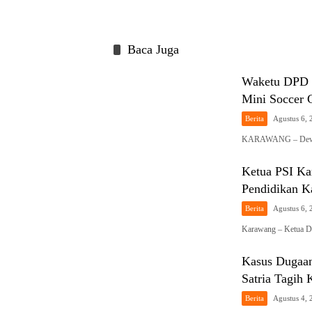
Baca Juga
Waketu DPD P
Mini Socce
Berita
Agustus 6, 
KARAWANG – Dewan 
Ketua PSI Ka
Pendidikan K
Berita
Agustus 6, 
Karawang – Ketua DP
Kasus Dugaa
Satria Tagih
Berita
Agustus 4, 