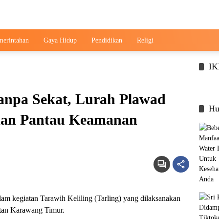
merintahan
Gaya Hidup
Pendidikan
Religi
I
Tanpa Sekat, Lurah Plawad
Hu
 dan Pantau Keamanan
m kegiatan Tarawih Keliling (Tarling) yang dilaksanakan
tan Karawang Timur.