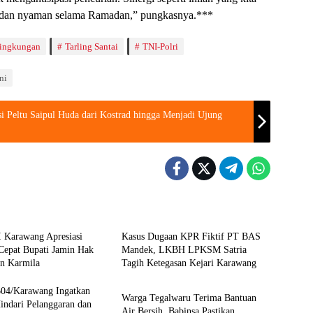
 dan nyaman selama Ramadan,” pungkasnya.***
Lingkungan
Tarling Santai
TNI-Polri
ni
i Peltu Saipul Huda dari Kostrad hingga Menjadi Ujung
Berita
I Karawang Apresiasi
Kasus Dugaan KPR Fiktif PT BAS
Cepat Bupati Jamin Hak
Mandek, LKBH LPKSM Satria
an Karmila
Tagih Ketegasan Kejari Karawang
News
04/Karawang Ingatkan
Warga Tegalwaru Terima Bantuan
Hindari Pelanggaran dan
Air Bersih, Babinsa Pastikan