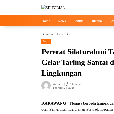
Langsung
ke
konten
Home
News
Politik
Hukrim
Pe
Beranda
Berita
Berita
News
Pererat Silaturahmi 
Gelar Tarling Santai
Lingkungan
Admin
2 Min Baca
Februari 24, 2026
KARAWANG
– Nuansa berbeda tampak dala
oleh Pemerintah Kelurahan Plawad, Kecama