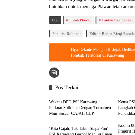
butuhkan untuk menjaga Plawad tetap aman
Tag:
Lurah Plawad
Pantau Keamanan 
Penulis: Rohendi
Editor: Raden Rizqi Ramda
Tiga Dekade Mengabdi: Jejak Dedikas
Tombak Teritorial di Karawang
Pos Terkait
Berita
Berita
Waketu DPD PSI Karawang :
Ketua PS
Perkuat Soliditas Dengan Turnamen
Langkah 
Mini Soccer GAJAH CUP
Pendidik
Berita
Kodim 06
‘Kita Gajah, Tak Takut Siapa Pun’,
Prajurit 
PSI Karawang Gaspol Menuju Enam