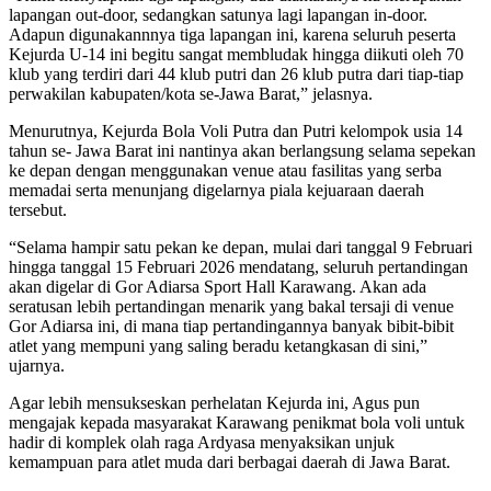
lapangan out-door, sedangkan satunya lagi lapangan in-door.
Adapun digunakannnya tiga lapangan ini, karena seluruh peserta
Kejurda U-14 ini begitu sangat membludak hingga diikuti oleh 70
klub yang terdiri dari 44 klub putri dan 26 klub putra dari tiap-tiap
perwakilan kabupaten/kota se-Jawa Barat,” jelasnya.
Menurutnya, Kejurda Bola Voli Putra dan Putri kelompok usia 14
tahun se- Jawa Barat ini nantinya akan berlangsung selama sepekan
ke depan dengan menggunakan venue atau fasilitas yang serba
memadai serta menunjang digelarnya piala kejuaraan daerah
tersebut.
“Selama hampir satu pekan ke depan, mulai dari tanggal 9 Februari
hingga tanggal 15 Februari 2026 mendatang, seluruh pertandingan
akan digelar di Gor Adiarsa Sport Hall Karawang. Akan ada
seratusan lebih pertandingan menarik yang bakal tersaji di venue
Gor Adiarsa ini, di mana tiap pertandingannya banyak bibit-bibit
atlet yang mempuni yang saling beradu ketangkasan di sini,”
ujarnya.
Agar lebih mensukseskan perhelatan Kejurda ini, Agus pun
mengajak kepada masyarakat Karawang penikmat bola voli untuk
hadir di komplek olah raga Ardyasa menyaksikan unjuk
kemampuan para atlet muda dari berbagai daerah di Jawa Barat.