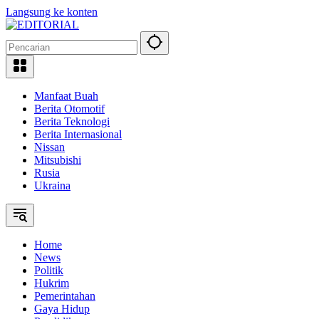
Langsung ke konten
Manfaat Buah
Berita Otomotif
Berita Teknologi
Berita Internasional
Nissan
Mitsubishi
Rusia
Ukraina
Home
News
Politik
Hukrim
Pemerintahan
Gaya Hidup