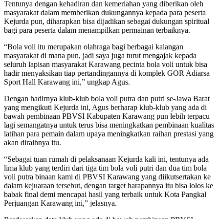
Tentunya dengan kehadiran dan kemeriahan yang diberikan oleh
masyarakat dalam memberikan dukungannya kepada para peserta
Kejurda pun, diharapkan bisa dijadikan sebagai dukungan spiritual
bagi para peserta dalam menampilkan permainan terbaiknya.
“Bola voli itu merupakan olahraga bagi berbagai kalangan
masyarakat di mana pun, jadi saya juga turut mengajak kepada
seluruh lapisan masyarakat Karawang pecinta bola voli untuk bisa
hadir menyaksikan tiap pertandingannya di komplek GOR Adiarsa
Sport Hall Karawang ini,” ungkap Agus.
Dengan hadirnya klub-klub bola voli putra dan putri se-Jawa Barat
yang mengikuti Kejurda ini, Agus berharap klub-klub yang ada di
bawah pembinaan PBVSI Kabupaten Karawang pun lebih terpacu
lagi semangatnya untuk terus bisa meningkatkan pembinaan kualitas
latihan para pemain dalam upaya meningkatkan raihan prestasi yang
akan diraihnya itu.
“Sebagai tuan rumah di pelaksanaan Kejurda kali ini, tentunya ada
lima klub yang terdiri dari tiga tim bola voli putri dan dua tim bola
voli putra binaan kami di PBVSI Karawang yang diikutsertakan ke
dalam kejuaraan tersebut, dengan target harapannya itu bisa lolos ke
babak final demi mencapai hasil yang terbaik untuk Kota Pangkal
Perjuangan Karawang ini,” jelasnya.