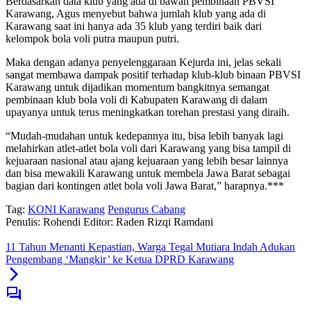
Berdasarkan data klub yang ada di bawah pembinaan PBVSI
Karawang, Agus menyebut bahwa jumlah klub yang ada di
Karawang saat ini hanya ada 35 klub yang terdiri baik dari
kelompok bola voli putra maupun putri.
Maka dengan adanya penyelenggaraan Kejurda ini, jelas sekali
sangat membawa dampak positif terhadap klub-klub binaan PBVSI
Karawang untuk dijadikan momentum bangkitnya semangat
pembinaan klub bola voli di Kabupaten Karawang di dalam
upayanya untuk terus meningkatkan torehan prestasi yang diraih.
“Mudah-mudahan untuk kedepannya itu, bisa lebih banyak lagi
melahirkan atlet-atlet bola voli dari Karawang yang bisa tampil di
kejuaraan nasional atau ajang kejuaraan yang lebih besar lainnya
dan bisa mewakili Karawang untuk membela Jawa Barat sebagai
bagian dari kontingen atlet bola voli Jawa Barat,” harapnya.***
Tag:
KONI Karawang
Pengurus Cabang
Penulis: Rohendi
Editor: Raden Rizqi Ramdani
11 Tahun Menanti Kepastian, Warga Tegal Mutiara Indah Adukan
Pengembang ‘Mangkir’ ke Ketua DPRD Karawang