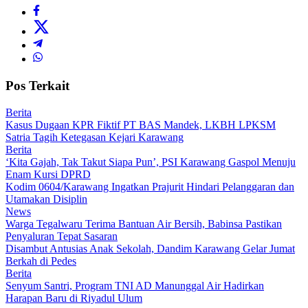
Pos Terkait
Berita
Kasus Dugaan KPR Fiktif PT BAS Mandek, LKBH LPKSM
Satria Tagih Ketegasan Kejari Karawang
Berita
‘Kita Gajah, Tak Takut Siapa Pun’, PSI Karawang Gaspol Menuju
Enam Kursi DPRD
Kodim 0604/Karawang Ingatkan Prajurit Hindari Pelanggaran dan
Utamakan Disiplin
News
Warga Tegalwaru Terima Bantuan Air Bersih, Babinsa Pastikan
Penyaluran Tepat Sasaran
Disambut Antusias Anak Sekolah, Dandim Karawang Gelar Jumat
Berkah di Pedes
Berita
Senyum Santri, Program TNI AD Manunggal Air Hadirkan
Harapan Baru di Riyadul Ulum