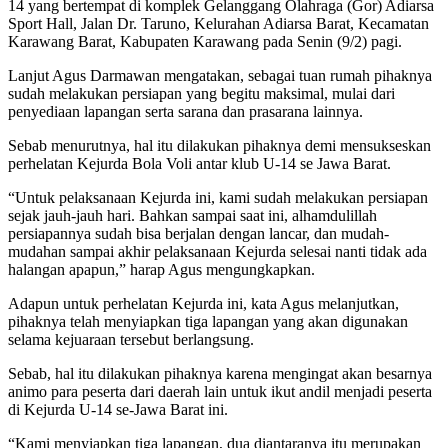
14 yang bertempat di komplek Gelanggang Olahraga (Gor) Adiarsa
Sport Hall, Jalan Dr. Taruno, Kelurahan Adiarsa Barat, Kecamatan
Karawang Barat, Kabupaten Karawang pada Senin (9/2) pagi.
Lanjut Agus Darmawan mengatakan, sebagai tuan rumah pihaknya
sudah melakukan persiapan yang begitu maksimal, mulai dari
penyediaan lapangan serta sarana dan prasarana lainnya.
Sebab menurutnya, hal itu dilakukan pihaknya demi mensukseskan
perhelatan Kejurda Bola Voli antar klub U-14 se Jawa Barat.
“Untuk pelaksanaan Kejurda ini, kami sudah melakukan persiapan
sejak jauh-jauh hari. Bahkan sampai saat ini, alhamdulillah
persiapannya sudah bisa berjalan dengan lancar, dan mudah-
mudahan sampai akhir pelaksanaan Kejurda selesai nanti tidak ada
halangan apapun,” harap Agus mengungkapkan.
Adapun untuk perhelatan Kejurda ini, kata Agus melanjutkan,
pihaknya telah menyiapkan tiga lapangan yang akan digunakan
selama kejuaraan tersebut berlangsung.
Sebab, hal itu dilakukan pihaknya karena mengingat akan besarnya
animo para peserta dari daerah lain untuk ikut andil menjadi peserta
di Kejurda U-14 se-Jawa Barat ini.
“Kami menyiapkan tiga lapangan, dua diantaranya itu merupakan