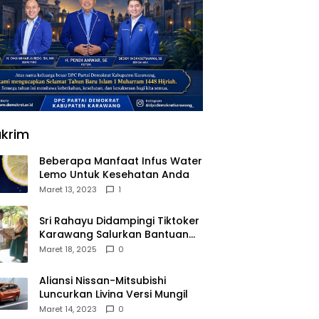
krim
Beberapa Manfaat Infus Water
Lemo Untuk Kesehatan Anda
Maret 13, 2023
1
Sri Rahayu Didampingi Tiktoker
Karawang Salurkan Bantuan
untuk Warga Dusun Kampek
Maret 18, 2025
0
Desa Karangligar
Aliansi Nissan-Mitsubishi
Luncurkan Livina Versi Mungil
Maret 14, 2023
0