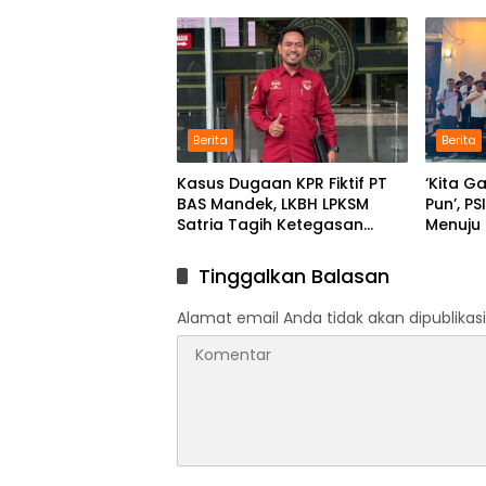
Program Pendidikan
GAJAH 
Berita
Berita
Kasus Dugaan KPR Fiktif PT
‘Kita G
BAS Mandek, LKBH LPKSM
Pun’, P
Satria Tagih Ketegasan
Menuju
Kejari Karawang
Tinggalkan Balasan
Alamat email Anda tidak akan dipublikasi