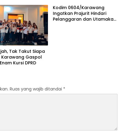
CUP
Karmila
Kodim 0604/Karawang
Ingatkan Prajurit Hindari
Pelanggaran dan Utamakan
Disiplin
ajah, Tak Takut Siapa
SI Karawang Gaspol
 Enam Kursi DPRD
kan.
Ruas yang wajib ditandai
*