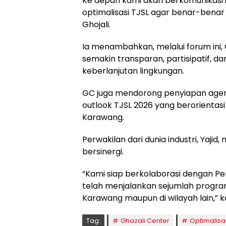
Ke depan kami akan berkomunikasi 
optimalisasi TJSL agar benar-benar
Ghojali.
Ia menambahkan, melalui forum ini,
semakin transparan, partisipatif, da
keberlanjutan lingkungan.
GC juga mendorong penyiapan agend
outlook TJSL 2026 yang berorienta
Karawang.
Perwakilan dari dunia industri, Yaji
bersinergi.
“Kami siap berkolaborasi dengan Pe
telah menjalankan sejumlah progra
Karawang maupun di wilayah lain,” k
Tag:
Ghazali Center
Optimalisa