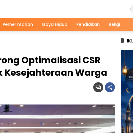
Pemerintahan
Gaya Hidup
Pendidikan
Religi
IK
rong Optimalisasi CSR
k Kesejahteraan Warga