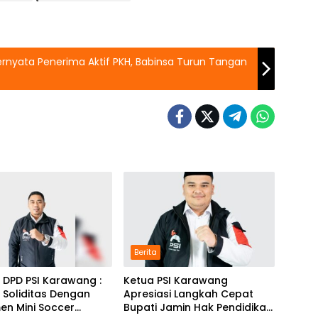
rnyata Penerima Aktif PKH, Babinsa Turun Tangan
Berita
 DPD PSI Karawang :
Ketua PSI Karawang
 Soliditas Dengan
Apresiasi Langkah Cepat
en Mini Soccer
Bupati Jamin Hak Pendidikan