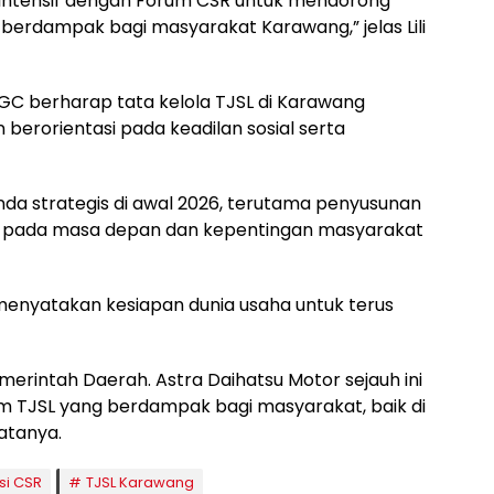
intensif dengan Forum CSR untuk mendorong
 berdampak bagi masyarakat Karawang,” jelas Lili
 GC berharap tata kelola TJSL di Karawang
n berorientasi pada keadilan sosial serta
a strategis di awal 2026, terutama penyusunan
si pada masa depan dan kepentingan masyarakat
d, menyatakan kesiapan dunia usaha untuk terus
merintah Daerah. Astra Daihatsu Motor sejauh ini
m TJSL yang berdampak bagi masyarakat, baik di
atanya.
si CSR
TJSL Karawang