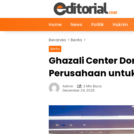
Langsung
ke
konten
Home
News
Politik
Hukrim
Beranda
Berita
Berita
Ghazali Center Do
Perusahaan untu
Admin
2 Min Baca
Desember 24, 2025