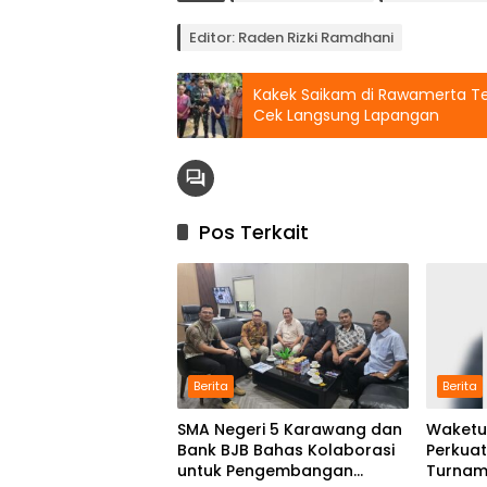
Editor: Raden Rizki Ramdhani
Kakek Saikam di Rawamerta Te
Cek Langsung Lapangan
Pos Terkait
Berita
Berita
SMA Negeri 5 Karawang dan
Waketu
Bank BJB Bahas Kolaborasi
Perkuat
untuk Pengembangan
Turnam