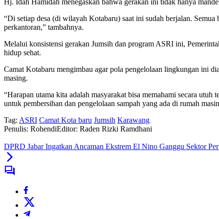
Hj. Idah Hamidah menegaskan bahwa gerakan ini tidak hanya mandek di
“Di setiap desa (di wilayah Kotabaru) saat ini sudah berjalan. Sem
perkantoran,” tambahnya.
Melalui konsistensi gerakan Jumsih dan program ASRI ini, Pemerint
hidup sehat.
Camat Kotabaru mengimbau agar pola pengelolaan lingkungan ini di
masing.
“Harapan utama kita adalah masyarakat bisa memahami secara utuh te
untuk pembersihan dan pengelolaan sampah yang ada di rumah masi
Tag:
ASRI
Camat Kota baru
Jumsih
Karawang
Penulis: Rohendi
Editor: Raden Rizki Ramdhani
DPRD Jabar Ingatkan Ancaman Ekstrem El Nino Ganggu Sektor Perta