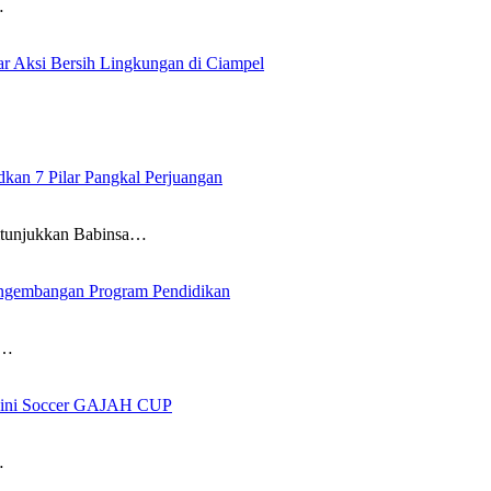
…
 Aksi Bersih Lingkungan di Ciampel
an 7 Pilar Pangkal Perjuangan
itunjukkan Babinsa…
ngembangan Program Pendidikan
i…
 Mini Soccer GAJAH CUP
…