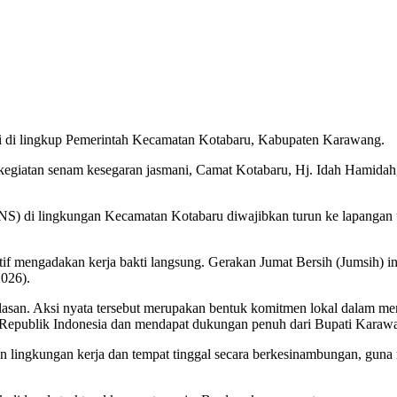
gi di lingkup Pemerintah Kecamatan Kotabaru, Kabupaten Karawang.
n kegiatan senam kesegaran jasmani, Camat Kotabaru, Hj. Idah Hamidah
 (PNS) di lingkungan Kecamatan Kotabaru diwajibkan turun ke lapangan
tif mengadakan kerja bakti langsung. Gerakan Jumat Bersih (Jumsih) i
2026).
 alasan. Aksi nyata tersebut merupakan bentuk komitmen lokal dalam 
 Republik Indonesia dan mendapat dukungan penuh dari Bupati Karaw
an lingkungan kerja dan tempat tinggal secara berkesinambungan, gun