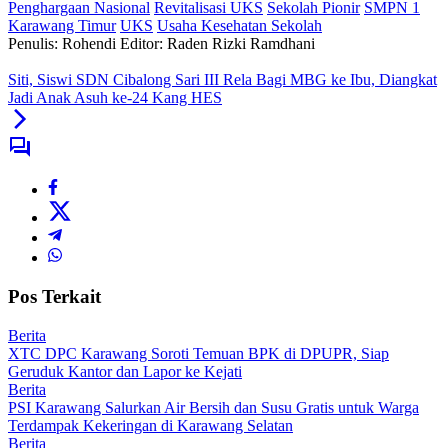
Penghargaan Nasional
Revitalisasi UKS
Sekolah Pionir
SMPN 1
Karawang Timur
UKS
Usaha Kesehatan Sekolah
Penulis: Rohendi
Editor: Raden Rizki Ramdhani
Siti, Siswi SDN Cibalong Sari III Rela Bagi MBG ke Ibu, Diangkat
Jadi Anak Asuh ke-24 Kang HES
Pos Terkait
Berita
XTC DPC Karawang Soroti Temuan BPK di DPUPR, Siap
Geruduk Kantor dan Lapor ke Kejati
Berita
PSI Karawang Salurkan Air Bersih dan Susu Gratis untuk Warga
Terdampak Kekeringan di Karawang Selatan
Berita