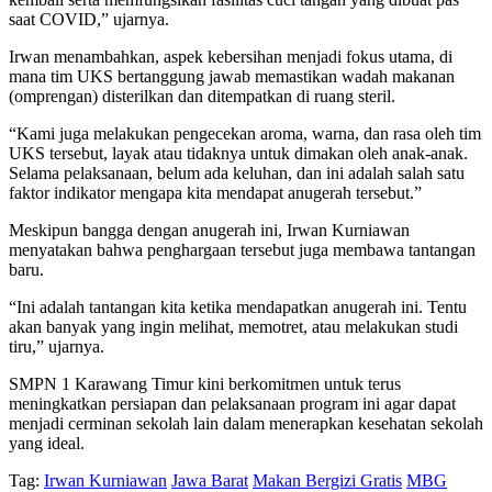
saat COVID,” ujarnya.
Irwan menambahkan, aspek kebersihan menjadi fokus utama, di
mana tim UKS bertanggung jawab memastikan wadah makanan
(omprengan) disterilkan dan ditempatkan di ruang steril.
“Kami juga melakukan pengecekan aroma, warna, dan rasa oleh tim
UKS tersebut, layak atau tidaknya untuk dimakan oleh anak-anak.
Selama pelaksanaan, belum ada keluhan, dan ini adalah salah satu
faktor indikator mengapa kita mendapat anugerah tersebut.”
Meskipun bangga dengan anugerah ini, Irwan Kurniawan
menyatakan bahwa penghargaan tersebut juga membawa tantangan
baru.
“Ini adalah tantangan kita ketika mendapatkan anugerah ini. Tentu
akan banyak yang ingin melihat, memotret, atau melakukan studi
tiru,” ujarnya.
SMPN 1 Karawang Timur kini berkomitmen untuk terus
meningkatkan persiapan dan pelaksanaan program ini agar dapat
menjadi cerminan sekolah lain dalam menerapkan kesehatan sekolah
yang ideal.
Tag:
Irwan Kurniawan
Jawa Barat
Makan Bergizi Gratis
MBG