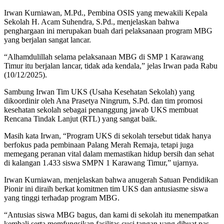
Irwan Kurniawan, M.Pd., Pembina OSIS yang mewakili Kepala
Sekolah H. Acam Suhendra, S.Pd., menjelaskan bahwa
penghargaan ini merupakan buah dari pelaksanaan program MBG
yang berjalan sangat lancar.
“Alhamdulillah selama pelaksanaan MBG di SMP 1 Karawang
Timur itu berjalan lancar, tidak ada kendala,” jelas Irwan pada Rabu
(10/12/2025).
Sambung Irwan Tim UKS (Usaha Kesehatan Sekolah) yang
dikoordinir oleh Ana Prasetya Ningrum, S.Pd. dan tim promosi
kesehatan sekolah sebagai penanggung jawab UKS membuat
Rencana Tindak Lanjut (RTL) yang sangat baik.
Masih kata Irwan, “Program UKS di sekolah tersebut tidak hanya
berfokus pada pembinaan Palang Merah Remaja, tetapi juga
memegang peranan vital dalam memastikan hidup bersih dan sehat
di kalangan 1.433 siswa SMPN 1 Karawang Timur,” ujarnya.
Irwan Kurniawan, menjelaskan bahwa anugerah Satuan Pendidikan
Pionir ini diraih berkat komitmen tim UKS dan antusiasme siswa
yang tinggi terhadap program MBG.
“Antusias siswa MBG bagus, dan kami di sekolah itu menempatkan
kembali serta memfungsikan fasilitas cuci tangan yang dibuat pas