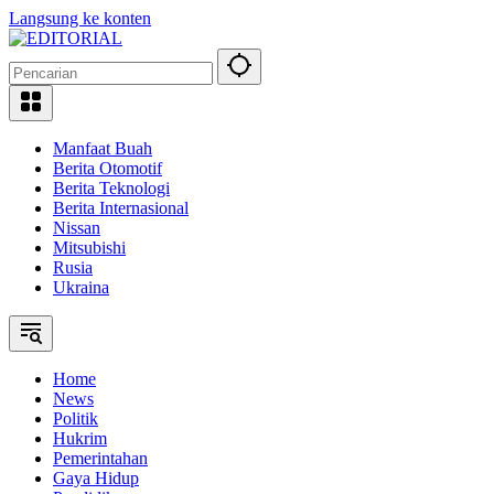
Langsung ke konten
Manfaat Buah
Berita Otomotif
Berita Teknologi
Berita Internasional
Nissan
Mitsubishi
Rusia
Ukraina
Home
News
Politik
Hukrim
Pemerintahan
Gaya Hidup