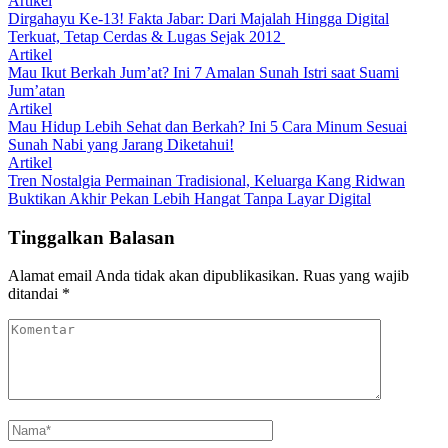
Artikel
Dirgahayu Ke-13! Fakta Jabar: Dari Majalah Hingga Digital
Terkuat, Tetap Cerdas & Lugas Sejak 2012
Artikel
Mau Ikut Berkah Jum’at? Ini 7 Amalan Sunah Istri saat Suami
Jum’atan
Artikel
Mau Hidup Lebih Sehat dan Berkah? Ini 5 Cara Minum Sesuai
Sunah Nabi yang Jarang Diketahui!
Artikel
Tren Nostalgia Permainan Tradisional, Keluarga Kang Ridwan
Buktikan Akhir Pekan Lebih Hangat Tanpa Layar Digital
Tinggalkan Balasan
Alamat email Anda tidak akan dipublikasikan.
Ruas yang wajib
ditandai
*