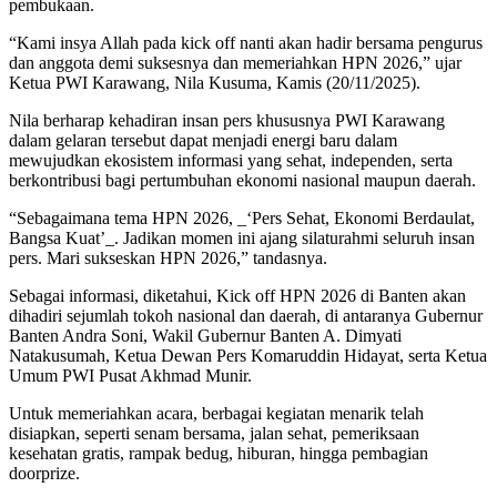
pembukaan.
“Kami insya Allah pada kick off nanti akan hadir bersama pengurus
dan anggota demi suksesnya dan memeriahkan HPN 2026,” ujar
Ketua PWI Karawang, Nila Kusuma, Kamis (20/11/2025).
Nila berharap kehadiran insan pers khususnya PWI Karawang
dalam gelaran tersebut dapat menjadi energi baru dalam
mewujudkan ekosistem informasi yang sehat, independen, serta
berkontribusi bagi pertumbuhan ekonomi nasional maupun daerah.
“Sebagaimana tema HPN 2026, _‘Pers Sehat, Ekonomi Berdaulat,
Bangsa Kuat’_. Jadikan momen ini ajang silaturahmi seluruh insan
pers. Mari sukseskan HPN 2026,” tandasnya.
Sebagai informasi, diketahui, Kick off HPN 2026 di Banten akan
dihadiri sejumlah tokoh nasional dan daerah, di antaranya Gubernur
Banten Andra Soni, Wakil Gubernur Banten A. Dimyati
Natakusumah, Ketua Dewan Pers Komaruddin Hidayat, serta Ketua
Umum PWI Pusat Akhmad Munir.
Untuk memeriahkan acara, berbagai kegiatan menarik telah
disiapkan, seperti senam bersama, jalan sehat, pemeriksaan
kesehatan gratis, rampak bedug, hiburan, hingga pembagian
doorprize.