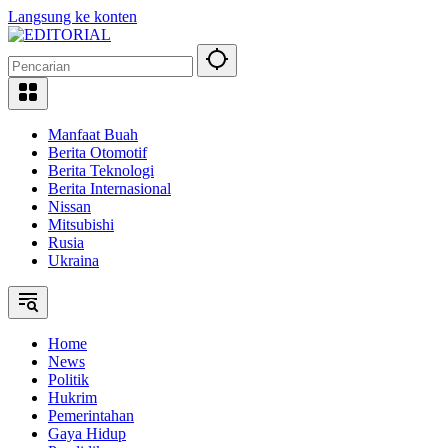
Langsung ke konten
Manfaat Buah
Berita Otomotif
Berita Teknologi
Berita Internasional
Nissan
Mitsubishi
Rusia
Ukraina
Home
News
Politik
Hukrim
Pemerintahan
Gaya Hidup