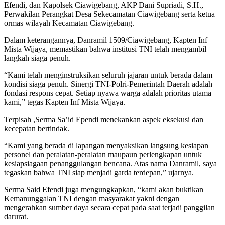
Efendi, dan Kapolsek Ciawigebang, AKP Dani Supriadi, S.H.,
Perwakilan Perangkat Desa Sekecamatan Ciawigebang serta ketua
ormas wilayah Kecamatan Ciawigebang.
Dalam keterangannya, Danramil 1509/Ciawigebang, Kapten Inf
Mista Wijaya, memastikan bahwa institusi TNI telah mengambil
langkah siaga penuh.
“Kami telah menginstruksikan seluruh jajaran untuk berada dalam
kondisi siaga penuh. Sinergi TNI-Polri-Pemerintah Daerah adalah
fondasi respons cepat. Setiap nyawa warga adalah prioritas utama
kami,” tegas Kapten Inf Mista Wijaya.
Terpisah ,Serma Sa’id Ependi menekankan aspek eksekusi dan
kecepatan bertindak.
“Kami yang berada di lapangan menyaksikan langsung kesiapan
personel dan peralatan-peralatan maupaun perlengkapan untuk
kesiapsiagaan penanggulangan bencana. Atas nama Danramil, saya
tegaskan bahwa TNI siap menjadi garda terdepan,” ujarnya.
Serma Said Efendi juga mengungkapkan, “kami akan buktikan
Kemanunggalan TNI dengan masyarakat yakni dengan
mengerahkan sumber daya secara cepat pada saat terjadi panggilan
darurat.