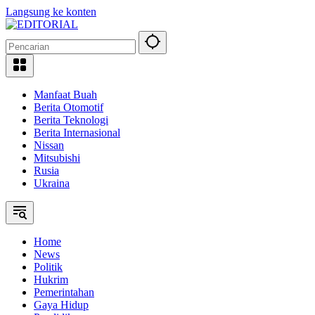
Langsung ke konten
Manfaat Buah
Berita Otomotif
Berita Teknologi
Berita Internasional
Nissan
Mitsubishi
Rusia
Ukraina
Home
News
Politik
Hukrim
Pemerintahan
Gaya Hidup