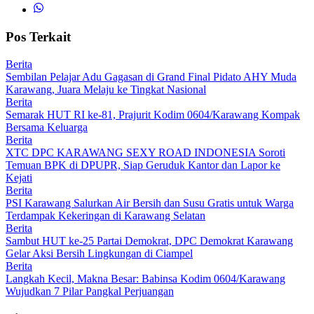
Pos Terkait
Berita
Sembilan Pelajar Adu Gagasan di Grand Final Pidato AHY Muda
Karawang, Juara Melaju ke Tingkat Nasional
Berita
Semarak HUT RI ke-81, Prajurit Kodim 0604/Karawang Kompak
Bersama Keluarga
Berita
XTC DPC KARAWANG SEXY ROAD INDONESIA Soroti
Temuan BPK di DPUPR, Siap Geruduk Kantor dan Lapor ke
Kejati
Berita
PSI Karawang Salurkan Air Bersih dan Susu Gratis untuk Warga
Terdampak Kekeringan di Karawang Selatan
Berita
Sambut HUT ke-25 Partai Demokrat, DPC Demokrat Karawang
Gelar Aksi Bersih Lingkungan di Ciampel
Berita
Langkah Kecil, Makna Besar: Babinsa Kodim 0604/Karawang
Wujudkan 7 Pilar Pangkal Perjuangan