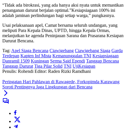
“Tidak ada birokrasi, yang ada hanya aksi nyata untuk memastikan
penanganan darurat berjalan optimal.”Kesiapsiagaan 100% ini
adalah jaminan perlindungan bagi setiap warga,” pungkasnya.
Usai pelaksanaan apel, Camat bersama seluruh undangan, yang
meliputi Para Kepala Dinas, UPTD, hingga Kepala Ormas,
melanjutkan ke agenda Peninjauan Sarana dan Prasarana Kesiapan
Darurat Bencana.
Tag:
Apel Siaga Bencana
Ciawigebang
Ciawigebang Siaga
Garda
Terdepan
Kapten Inf Mista
Kemanunggalan TNI
Kesiapsiagaan
Danramil 1509
Kuningan
Serma Said Ependi
Tanggap Bencana
Tanggap Darurat
Tiga Pilar Solid
TNI
UjiKesiapan
Penulis: Rohendi
Editor: Raden Rizki Ramdhani
Peringatan Hari Pahlawan di Rawagede, Forkopimda Karawang
Soroti Pentingnya Jaga Lingkungan dari Bencana