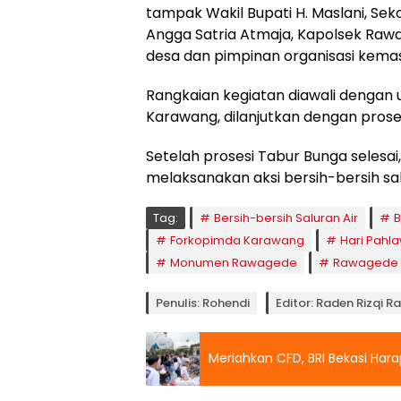
tampak Wakil Bupati H. Maslani, S
Angga Satria Atmaja, Kapolsek Rawa
desa dan pimpinan organisasi kema
Rangkaian kegiatan diawali dengan
Karawang, dilanjutkan dengan prose
Setelah prosesi Tabur Bunga selesa
melaksanakan aksi bersih-bersih sal
Tag:
Bersih-bersih Saluran Air
B
Forkopimda Karawang
Hari Pahl
Monumen Rawagede
Rawagede
Penulis: Rohendi
Editor: Raden Rizqi 
Meriahkan CFD, BRI Bekasi Har