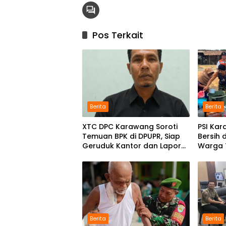
Pos Terkait
Berita
Berita
XTC DPC Karawang Soroti
PSI Kar
Temuan BPK di DPUPR, Siap
Bersih 
Geruduk Kantor dan Lapor
Warga
ke Kejati
Kekeri
Selata
Berita
Berita