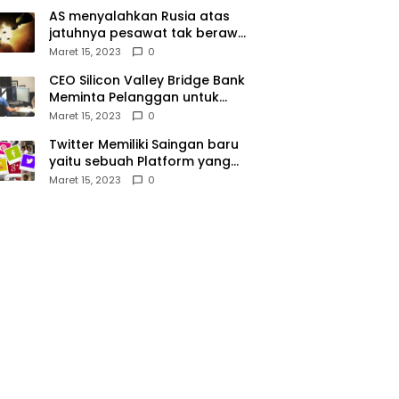
AS menyalahkan Rusia atas
jatuhnya pesawat tak berawak
di Laut Hitam, Moskow
Maret 15, 2023
0
menyangkal
CEO Silicon Valley Bridge Bank
Meminta Pelanggan untuk
menyetor ulang dana Mereka
Maret 15, 2023
0
Twitter Memiliki Saingan baru
yaitu sebuah Platform yang
dibuat oleh Meta
Maret 15, 2023
0