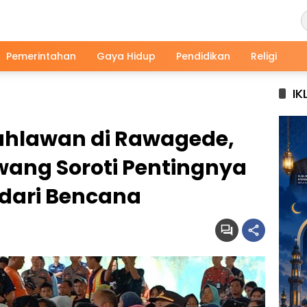
Pemerintahan
Gaya Hidup
Pendidikan
Religi
IK
Pahlawan di Rawagede,
ang Soroti Pentingnya
dari Bencana