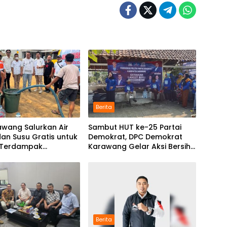
Berita
awang Salurkan Air
Sambut HUT ke-25 Partai
dan Susu Gratis untuk
Demokrat, DPC Demokrat
 Terdampak
Karawang Gelar Aksi Bersih
ngan di Karawang
Lingkungan di Ciampel
n
Berita