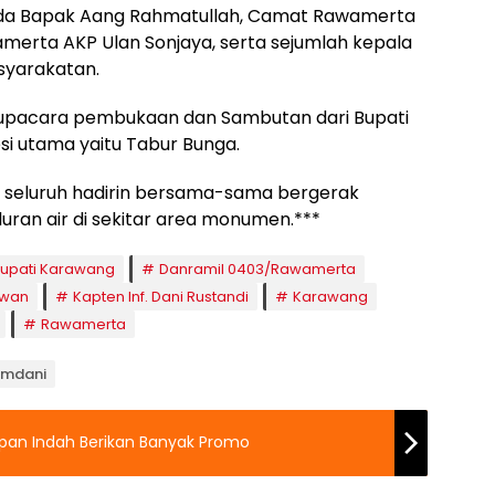
ekda Bapak Aang Rahmatullah, Camat Rawamerta
merta AKP Ulan Sonjaya, serta sejumlah kepala
syarakatan.
 upacara pembukaan dan Sambutan dari Bupati
si utama yaitu Tabur Bunga.
i, seluruh hadirin bersama-sama bergerak
uran air di sekitar area monumen.***
upati Karawang
Danramil 0403/Rawamerta
awan
Kapten Inf. Dani Rustandi
Karawang
Rawamerta
Ramdani
apan Indah Berikan Banyak Promo