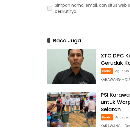
Simpan nama, email, dan situs web 
berikutnya.
Baca Juga
XTC DPC Ka
Geruduk Ka
Berita
Agustus 
KARAWANG – XTC
PSI Karawa
untuk War
Selatan
Berita
Agustus 
KARAWANG – Dewa