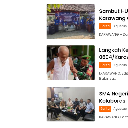
Sambut HU
Karawang G
Berita
Agustus 
KARAWANG – Da
Langkah Ke
0604/Karaw
Berita
Agustus 
LKARAWANG, Edit
Babinsa…
SMA Negeri
Kolaboras
Berita
Agustus 
KARAWANG, Edito