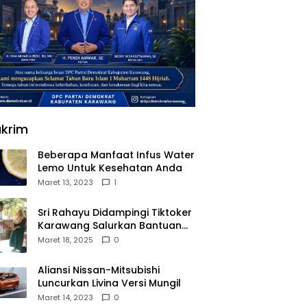
krim
Beberapa Manfaat Infus Water
Lemo Untuk Kesehatan Anda
Maret 13, 2023
1
Sri Rahayu Didampingi Tiktoker
Karawang Salurkan Bantuan
untuk Warga Dusun Kampek
Maret 18, 2025
0
Desa Karangligar
Aliansi Nissan-Mitsubishi
Luncurkan Livina Versi Mungil
Maret 14, 2023
0