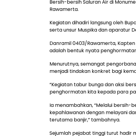
Bersih-bersih Saluran Air di Monu
Rawamerta.
Kegiatan dihadiri langsung oleh Bupa
serta unsur Muspika dan aparatur D
Danramil 0403/Rawamerta, Kapten In
adalah bentuk nyata penghormatan
Menurutnya, semangat pengorbana
menjadi tindakan konkret bagi kem
“Kegiatan tabur bunga dan aksi bersi
penghormatan kita kepada para pah
Ia menambahkan, “Melalui bersih-bers
kepahlawanan dengan melayani dan
terutama banjir,” tambahnya.
Sejumlah pejabat tinggi turut hadir 