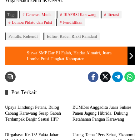
Yoga selaku ketua IKAPBSI.
Tag:
Generasi Muda.
IKAPBSI Karawang
literasi
Lomba Pidato dan Puisi
Pendidikan
Penulis: Rohendi
Editor: Raden Rizki Ramdani
Siswa SMP Dar El Falah, Haidar Almairi, Juara
Lomba Puisi Tingkat Kabupaten
Pos Terkait
Artikel
Artikel
Upaya Lindungi Petani, Bulog
BUMDes Anggadita Juara Sukses
Cabang Karawang Serap Gabah
Panen Jagung Hibrida, Dukung
Terdampak Banjir Sesuai HPP
Ketahanan Pangan Karawang
Artikel
Artikel
Dirgahayu Ke-13! Fakta Jabar:
Usung Tema ‘Pers Sehat, Ekonomi