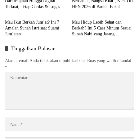
Dari Majalah Hingga Digital
Berdaulat, Bangsa Kuat’, Kick Off
Terkuat, Tetap Cerdas & Lugas
HPN 2026 di Banten Bakal
Artikel
Artikel
Sejak 2012
Dihadiri PWI Karawang
Mau Ikut Berkah Jum’at? Ini 7
Mau Hidup Lebih Sehat dan
Amalan Sunah Istri saat Suami
Berkah? Ini 5 Cara Minum Sesuai
Jum’atan
Sunah Nabi yang Jarang
Diketahui!
Tinggalkan Balasan
Alamat email Anda tidak akan dipublikasikan.
Ruas yang wajib ditandai
*