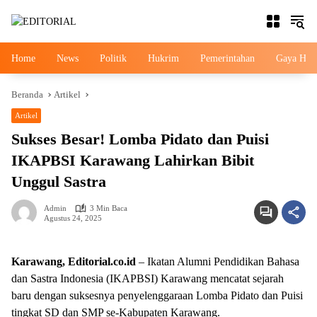
Langsung
ke
konten
Home
News
Politik
Hukrim
Pemerintahan
Gaya Hid
Beranda
Artikel
Artikel
Sukses Besar! Lomba Pidato dan Puisi
IKAPBSI Karawang Lahirkan Bibit
Unggul Sastra
Admin
3 Min Baca
Agustus 24, 2025
Karawang, Editorial.co.id
– Ikatan Alumni Pendidikan Bahasa
dan Sastra Indonesia (IKAPBSI) Karawang mencatat sejarah
baru dengan suksesnya penyelenggaraan Lomba Pidato dan Puisi
tingkat SD dan SMP se-Kabupaten Karawang.