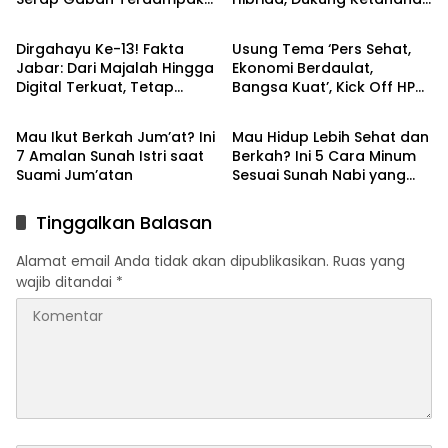
Artikel
Artikel
Banjir Sesuai HPP
Pangan Karawang
Dirgahayu Ke-13! Fakta
Usung Tema ‘Pers Sehat,
Jabar: Dari Majalah Hingga
Ekonomi Berdaulat,
Digital Terkuat, Tetap
Bangsa Kuat’, Kick Off HPN
Artikel
Artikel
Cerdas & Lugas Sejak 2012
2026 di Banten Bakal
Dihadiri PWI Karawang
Mau Ikut Berkah Jum’at? Ini
Mau Hidup Lebih Sehat dan
7 Amalan Sunah Istri saat
Berkah? Ini 5 Cara Minum
Suami Jum’atan
Sesuai Sunah Nabi yang
Jarang Diketahui!
Tinggalkan Balasan
Alamat email Anda tidak akan dipublikasikan.
Ruas yang
wajib ditandai
*