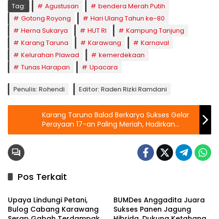
Tag:
Agustusan
bendera Merah Putih
Gotong Royong
Hari Ulang Tahun ke-80
Herna Sukarya
HUT RI
Kampung Tanjung
Karang Taruna
Karawang
Karnaval
Kelurahan Plawad
kemerdekaan
Tunas Harapan
Upacara
Penulis: Rohendi
Editor: Raden Rizki Ramdani
Karang Taruna Balad Berkarya Sukses Gelar
Perayaan 17-an Paling Meriah, Hadirkan
Ketua DPRD Karawang
Pos Terkait
Artikel
Artikel
Upaya Lindungi Petani,
BUMDes Anggadita Juara
Bulog Cabang Karawang
Sukses Panen Jagung
Serap Gabah Terdampak
Hibrida, Dukung Ketahanan