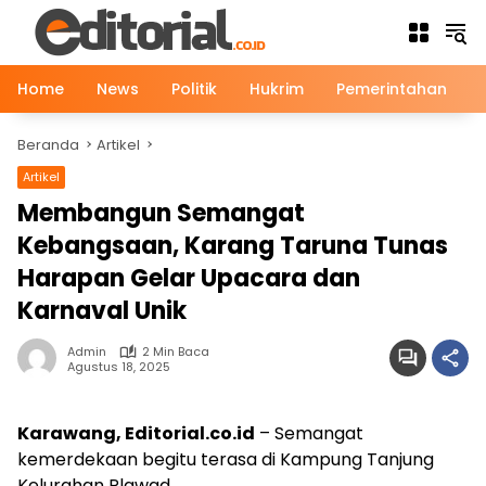
Langsung
ke
konten
Home
News
Politik
Hukrim
Pemerintahan
Beranda
Artikel
Artikel
Membangun Semangat
Kebangsaan, Karang Taruna Tunas
Harapan Gelar Upacara dan
Karnaval Unik
Admin
2 Min Baca
Agustus 18, 2025
Karawang, Editorial.co.id
– Semangat
kemerdekaan begitu terasa di Kampung Tanjung
Kelurahan Plawad.