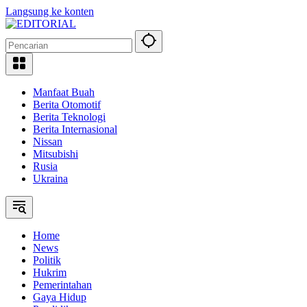
Langsung ke konten
Manfaat Buah
Berita Otomotif
Berita Teknologi
Berita Internasional
Nissan
Mitsubishi
Rusia
Ukraina
Home
News
Politik
Hukrim
Pemerintahan
Gaya Hidup