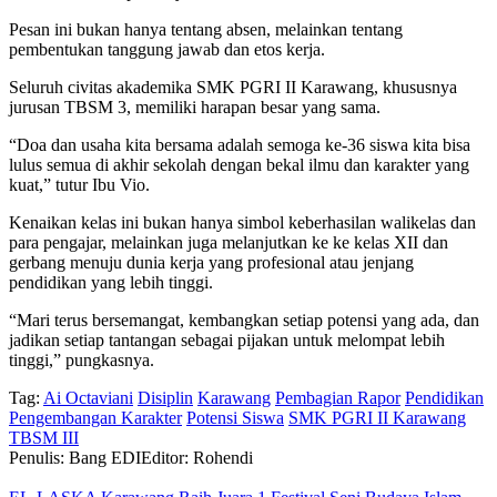
Pesan ini bukan hanya tentang absen, melainkan tentang
pembentukan tanggung jawab dan etos kerja.
Seluruh civitas akademika SMK PGRI II Karawang, khususnya
jurusan TBSM 3, memiliki harapan besar yang sama.
“Doa dan usaha kita bersama adalah semoga ke-36 siswa kita bisa
lulus semua di akhir sekolah dengan bekal ilmu dan karakter yang
kuat,” tutur Ibu Vio.
Kenaikan kelas ini bukan hanya simbol keberhasilan walikelas dan
para pengajar, melainkan juga melanjutkan ke ke kelas XII dan
gerbang menuju dunia kerja yang profesional atau jenjang
pendidikan yang lebih tinggi.
“Mari terus bersemangat, kembangkan setiap potensi yang ada, dan
jadikan setiap tantangan sebagai pijakan untuk melompat lebih
tinggi,” pungkasnya.
Tag:
Ai Octaviani
Disiplin
Karawang
Pembagian Rapor
Pendidikan
Pengembangan Karakter
Potensi Siswa
SMK PGRI II Karawang
TBSM III
Penulis: Bang EDI
Editor: Rohendi