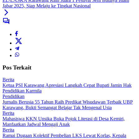
EL-LASKA Karawang Raih Juara 1 Festival Seni Budaya Islam
Jabar 2025, Siap Melaju ke Tingkat Nasional
Pos Terkait
Berita
Ketua PSI Karawang Apresiasi Langkah Cepat Bupati Jamin Hak
Pendidikan Karmila
Pendidikan
Jurnalis Berusia 55 Tahun Raih Predikat Wisudawan Terbaik UBP
Karawang, Bukti Semangat Belajar Tak Mengenal Usia
Berita
Mahasiswa KKN Unsika Buka Pojok Literasi di Desa Kemiri,
Manfaatkan Jadwal Mengaji Anak
Berita
Ramai Dugaan Kolektif Pembelian LKS Lewat Korlas, Kepala