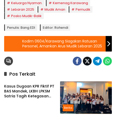
Keluarga Nyaman.
Kemenag Karawang
Lebaran 2025
Mudik Aman
Pemudik
Posko Mudik-Balik
Penulis: Bang EDI
Editor: Rohendi
Kodim 0604/Karawang Siagakan Ratusan
Personel, Amankan Arus Mudik Lebaran 2025
Pos Terkait
Berita
Kasus Dugaan KPR Fiktif PT
BAS Mandek, LKBH LPKSM
Satria Tagih Ketegasan
Kejari Karawang
Berita