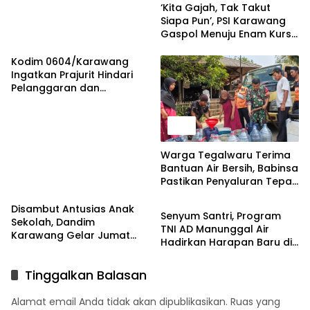
‘Kita Gajah, Tak Takut
Siapa Pun’, PSI Karawang
Gaspol Menuju Enam Kursi
DPRD
Kodim 0604/Karawang
Ingatkan Prajurit Hindari
Pelanggaran dan
Utamakan Disiplin
News
Warga Tegalwaru Terima
Bantuan Air Bersih, Babinsa
Pastikan Penyaluran Tepat
Berita
Sasaran
Disambut Antusias Anak
Senyum Santri, Program
Sekolah, Dandim
TNI AD Manunggal Air
Karawang Gelar Jumat
Hadirkan Harapan Baru di
Berkah di Pedes
Riyadul Ulum
Tinggalkan Balasan
Alamat email Anda tidak akan dipublikasikan.
Ruas yang