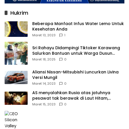
Hukrim
Beberapa Manfaat Infus Water Lemo Untuk
Kesehatan Anda
Maret 13, 2023
1
Sri Rahayu Didampingi Tiktoker Karawang
Salurkan Bantuan untuk Warga Dusun
Kampek Desa Karangligar
Maret 18, 2025
0
Aliansi Nissan-Mitsubishi Luncurkan Livina
Versi Mungil
Maret 14, 2023
0
AS menyalahkan Rusia atas jatuhnya
pesawat tak berawak di Laut Hitam,
Moskow menyangkal
Maret 15, 2023
0