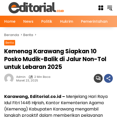
Langsung
ke
konten
Home
News
Politik
Hukrim
Pemerintahan
Beranda
Berita
Berita
News
Kemenag Karawang Siapkan 10
Posko Mudik-Balik di Jalur Non-Tol
untuk Lebaran 2025
Admin
2 Min Baca
Maret 23, 2025
Karawang, Editorial.co.id –
Menjelang Hari Raya
Idul Fitri 1446 Hijriah, Kantor Kementerian Agama
(Kemenag) Kabupaten Karawang mengambil
langkah proaktif dalam memberikan pelayanan