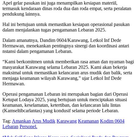
Apel gelar pasukan ini juga menampilkan kesiapan materiil,
termasuk kendaraan dinas roda dua dan roda empat, serta peralatan
pendukung lainnya.
Hal ini bertujuan untuk memastikan kesiapan operasional pasukan
dalam menjalankan tugas pengamanan Lebaran 2025.
Dalam amanatnya, Dandim 0604/Karawang, Letkol Inf Dede
Hermawan, menekankan pentingnya sinergi dan koordinasi antari
nstansi dalam pengamanan Lebaran.
“Kami berkomitmen untuk memberikan rasa aman dan nyaman bagi
masyarakat Karawang selama Lebaran 2025. Kami akan bekerja
maksimal untuk memastikan kelancaran arus mudik dan balik, serta
menjaga keamanan wilayah Karawang,” ujar Letkol Inf Dede
Hermawan.
Operasi pengamanan Lebaran ini merupakan bagian dari Operasi
Ketupat Lodaya 2025, yang bertujuan untuk menciptakan situasi
keamanan, keselamatan, ketertiban, dan kelancaran lalu lintas
(Kamseltibcarlantas) yang kondusif selama periode Lebaran.
Tag:
Amankan
Arus Mudik
Karawang
Keamanan
Kodim 0604
Lebaran
Personel.