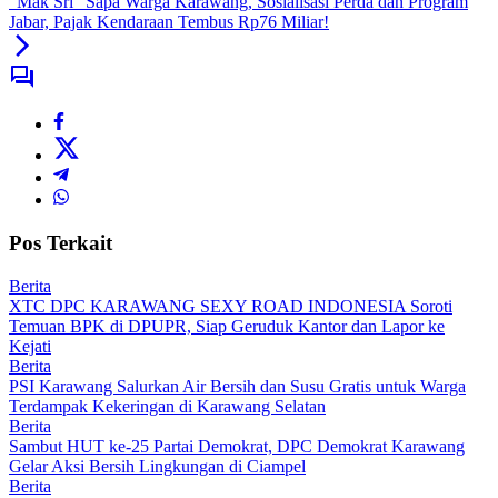
“Mak Sri” Sapa Warga Karawang, Sosialisasi Perda dan Program
Jabar, Pajak Kendaraan Tembus Rp76 Miliar!
Pos Terkait
Berita
XTC DPC KARAWANG SEXY ROAD INDONESIA Soroti
Temuan BPK di DPUPR, Siap Geruduk Kantor dan Lapor ke
Kejati
Berita
PSI Karawang Salurkan Air Bersih dan Susu Gratis untuk Warga
Terdampak Kekeringan di Karawang Selatan
Berita
Sambut HUT ke-25 Partai Demokrat, DPC Demokrat Karawang
Gelar Aksi Bersih Lingkungan di Ciampel
Berita