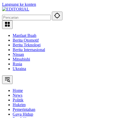
Langsung ke konten
Manfaat Buah
Berita Otomotif
Berita Teknologi
Berita Internasional
Nissan
Mitsubishi
Rusia
Ukraina
Home
News
Politik
Hukrim
Pemerintahan
Gaya Hidup