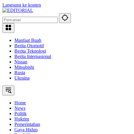
Langsung ke konten
Manfaat Buah
Berita Otomotif
Berita Teknologi
Berita Internasional
Nissan
Mitsubishi
Rusia
Ukraina
Home
News
Politik
Hukrim
Pemerintahan
Gaya Hidup