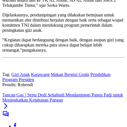
sekolah antara lain ke TK AL Anhar, SD AL Anhar dan SMA 2
Telukjambe Timur,” ujar Serka Warto.
Dijelaskannya, pendampingan yang dilakukan bertujuan untuk
memastikan alur distribusi berjalan dengan baik serta sebagai wujud
komitmen TNI dalam mendukung program pemerintah dalam
peningkatan gizi anak.
“Kegiatan dapat berlangsung dengan baik, dengan asupan gizi yang
cukup diharapkan mereka para siswa dapat belajar lebih
semangat,”pungakasnya.
Tag:
Gizi Anak
Karawang
Makan Bergizi Gratis
Pendidikan
Program Presiden
Penulis: Rohendi
Tancap Gas ! Sertu Dedi Setiabudi Mendampingi Panen Padi untuk
Meningkatkan Ketahanan Pangan