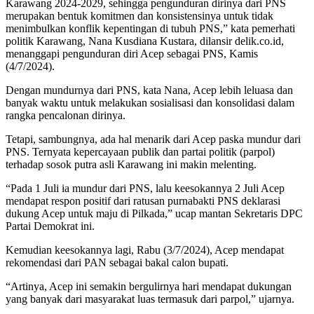
Karawang 2024-2029, sehingga pengunduran dirinya dari PNS
merupakan bentuk komitmen dan konsistensinya untuk tidak
menimbulkan konflik kepentingan di tubuh PNS,” kata pemerhati
politik Karawang, Nana Kusdiana Kustara, dilansir delik.co.id,
menanggapi pengunduran diri Acep sebagai PNS, Kamis
(4/7/2024).
Dengan mundurnya dari PNS, kata Nana, Acep lebih leluasa dan
banyak waktu untuk melakukan sosialisasi dan konsolidasi dalam
rangka pencalonan dirinya.
Tetapi, sambungnya, ada hal menarik dari Acep paska mundur dari
PNS. Ternyata kepercayaan publik dan partai politik (parpol)
terhadap sosok putra asli Karawang ini makin melenting.
“Pada 1 Juli ia mundur dari PNS, lalu keesokannya 2 Juli Acep
mendapat respon positif dari ratusan purnabakti PNS deklarasi
dukung Acep untuk maju di Pilkada,” ucap mantan Sekretaris DPC
Partai Demokrat ini.
Kemudian keesokannya lagi, Rabu (3/7/2024), Acep mendapat
rekomendasi dari PAN sebagai bakal calon bupati.
“Artinya, Acep ini semakin bergulirnya hari mendapat dukungan
yang banyak dari masyarakat luas termasuk dari parpol,” ujarnya.