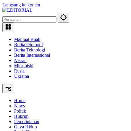
Langsung ke konten
Manfaat Buah
Berita Otomotif
Berita Teknologi
Berita Internasional
Nissan
Mitsubishi
Rusia
Ukraina
Home
News
Politik
Hukrim
Pemerintahan
Gaya Hidup